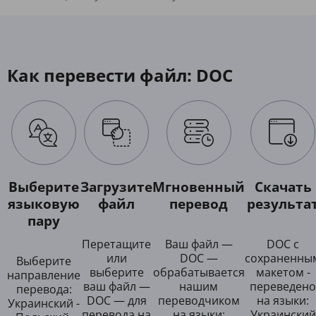
Как перевести файл: DOC
Выберите
Загрузите
Мгновенный
Скачать
языковую
файл
перевод
результа
пару
Перетащите
Ваш файл —
DOC с
или
DOC —
сохраненны
Выберите
выберите
обрабатывается
макетом -
направление
ваш файл —
нашим
переведено
перевода:
DOC — для
переводчиком
на языки:
Украинский -
перевода на
на языки:
Украинский