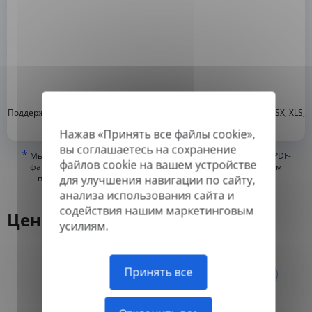
*
Поддерживаемые форматы: DOC, DOCX, ODT, PDF
, CSV, PPTX, XLSX, XLS,
RTF, TXT
Нажав «Принять все файлы cookie»,
вы соглашаетесь на сохранение
*
Мы можем переводить только «истинные» или цифровые PDF-
файлов cookie на вашем устройстве
файлы, а также файлы с возможностью поиска, но не можем
переводить PDF-файлы, состоящие из изображений, или
для улучшения навигации по сайту,
отсканированные PDF.
анализа использования сайта и
содействия нашим маркетинговым
Цены
усилиям.
Ежегодно
Принять все
Ежемесячно
-50%