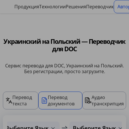
Панель управления файлами cookie
Продукция
Технологии
Решения
Переводчик
Авто
Украинский на Польский — Переводчик
для DOC
Сервис перевода для DOC, Украинский на Польский.
Без регистрации, просто загрузите.
Перевод
Перевод
Аудио
текста
документов
транскрипция
Выберите Язык
Выберите Язык