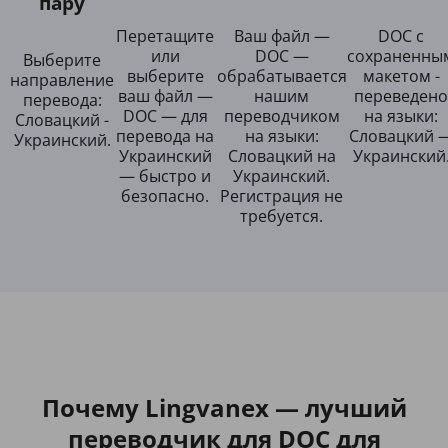
пару
Перетащите
Ваш файл —
DOC с
или
DOC —
сохраненны
Выберите
выберите
обрабатывается
макетом -
направление
ваш файл —
нашим
переведено
перевода:
DOC — для
переводчиком
на языки:
Словацкий -
перевода на
на языки:
Словацкий 
Украинский.
Украинский
Словацкий на
Украинский
— быстро и
Украинский.
безопасно.
Регистрация не
требуется.
Почему Lingvanex — лучший
переводчик для DOC для