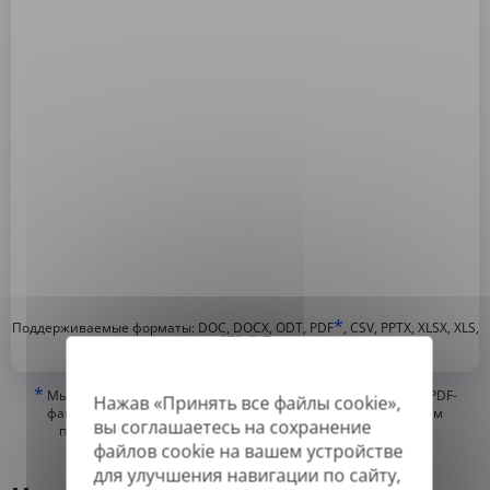
*
Поддерживаемые форматы: DOC, DOCX, ODT, PDF
, CSV, PPTX, XLSX, XLS,
RTF, TXT
*
Мы можем переводить только «истинные» или цифровые PDF-
Нажав «Принять все файлы cookie»,
файлы, а также файлы с возможностью поиска, но не можем
вы соглашаетесь на сохранение
переводить PDF-файлы, состоящие из изображений, или
файлов cookie на вашем устройстве
отсканированные PDF.
для улучшения навигации по сайту,