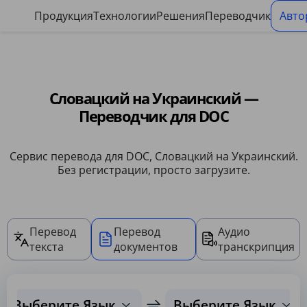
Панель управления файлами cookie
Продукция
Технологии
Решения
Переводчик
Авто
Словацкий на Украинский —
Переводчик для DOC
Сервис перевода для DOC, Словацкий на Украинский.
Без регистрации, просто загрузите.
Перевод
Перевод
Аудио
текста
документов
транскрипция
Выберите Язык
Выберите Язык