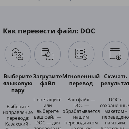
Как перевести файл: DOC
Выберите
Загрузите
Мгновенный
Скачать
языковую
файл
перевод
результа
пару
Перетащите
Ваш файл —
DOC с
или
DOC —
сохраненны
Выберите
выберите
обрабатывается
макетом -
направление
ваш файл —
нашим
переведено
перевода:
DOC — для
переводчиком
на языки:
Казахский -
перевода на
на языки:
Казахский 