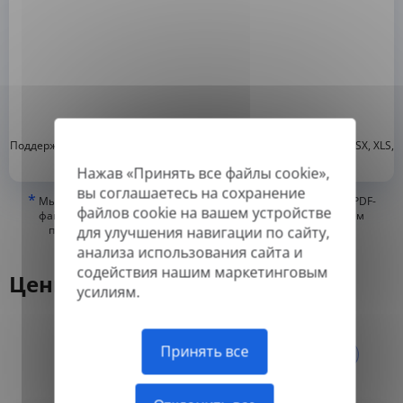
*
Поддерживаемые форматы: DOC, DOCX, ODT, PDF
, CSV, PPTX, XLSX, XLS,
RTF, TXT
Нажав «Принять все файлы cookie»,
вы соглашаетесь на сохранение
*
Мы можем переводить только «истинные» или цифровые PDF-
файлов cookie на вашем устройстве
файлы, а также файлы с возможностью поиска, но не можем
переводить PDF-файлы, состоящие из изображений, или
для улучшения навигации по сайту,
отсканированные PDF.
анализа использования сайта и
содействия нашим маркетинговым
Цены
усилиям.
Ежегодно
Принять все
Ежемесячно
-50%