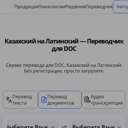
Панель управления файлами cookie
Продукция
Технологии
Решения
Переводчик
Авто
Казахский на Латинский — Переводчик
для DOC
Сервис перевода для DOC, Казахский на Латинский.
Без регистрации, просто загрузите.
Перевод
Перевод
Аудио
текста
документов
транскрипция
Выберите Язык
Выберите Язык