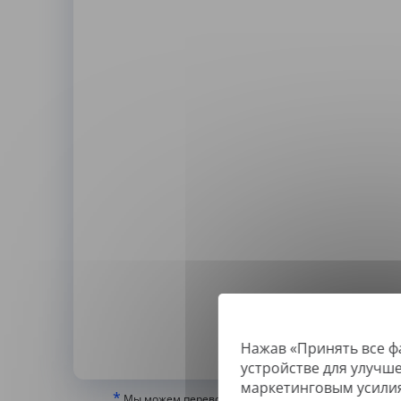
Нажав «Принять все ф
По
устройстве для улучш
маркетинговым усили
*
Мы можем переводить только «истинные» или цифр