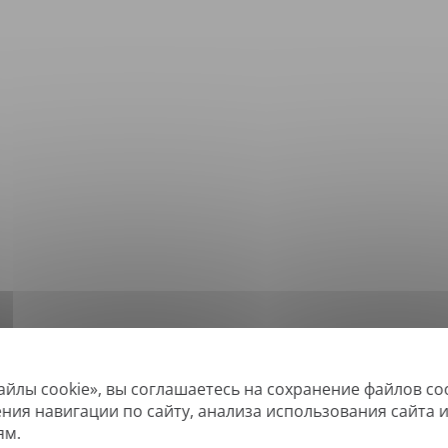
айлы cookie», вы соглашаетесь на сохранение файлов co
*
ддерживаемые форматы: DOC, DOCX, ODT, PDF
, CSV, PPTX, XLSX, XLS, RTF, 
ения навигации по сайту, анализа использования сайта 
ям.
овые PDF-файлы, а также файлы с возможностью поиска, но не можем пе