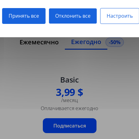
отсканированные PDF.
Принять все
Отклонить все
Настроить
Ежегодно
Ежемесячно
-50%
Basic
3,99 $
/месяц
Оплачивается ежегодно
Подписаться