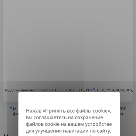
*
Поддерживаемые форматы: DOC, DOCX, ODT, PDF
, CSV, PPTX, XLSX, XLS,
RTF, TXT
*
Мы можем переводить только «истинные» или цифровые PDF-
Нажав «Принять все файлы cookie»,
файлы, а также файлы с возможностью поиска, но не можем
вы соглашаетесь на сохранение
переводить PDF-файлы, состоящие из изображений, или
файлов cookie на вашем устройстве
отсканированные PDF.
для улучшения навигации по сайту,