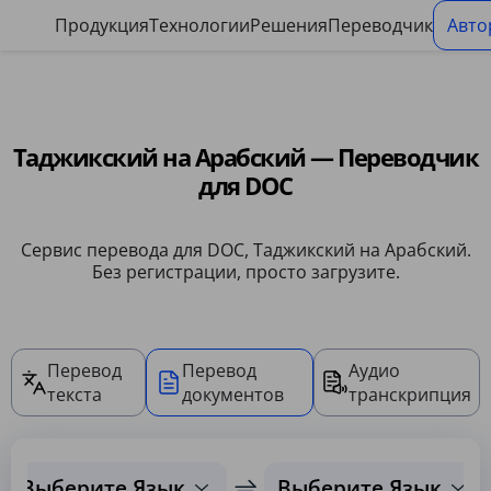
Панель управления файлами cookie
Продукция
Технологии
Решения
Переводчик
Авто
Таджикский на Арабский — Переводчик
для DOC
Сервис перевода для DOC, Таджикский на Арабский.
Без регистрации, просто загрузите.
Перевод
Перевод
Аудио
текста
документов
транскрипция
Выберите Язык
Выберите Язык