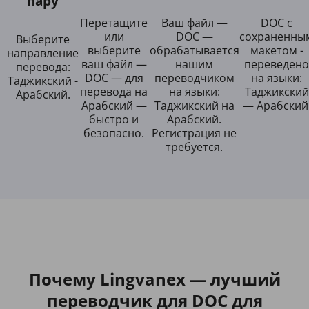
пару
Перетащите
Ваш файл —
DOC с
или
DOC —
сохраненны
Выберите
выберите
обрабатывается
макетом -
направление
ваш файл —
нашим
переведено
перевода:
DOC — для
переводчиком
на языки:
Таджикский -
перевода на
на языки:
Таджикский
Арабский.
Арабский —
Таджикский на
— Арабский
быстро и
Арабский.
безопасно.
Регистрация не
требуется.
Почему Lingvanex — лучший
переводчик для DOC для