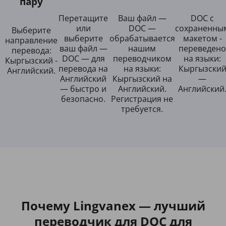
пару
Перетащите
Ваш файл —
DOC с
или
DOC —
сохраненны
Выберите
выберите
обрабатывается
макетом -
направление
ваш файл —
нашим
переведено
перевода:
DOC — для
переводчиком
на языки:
Кыргызский -
перевода на
на языки:
Кыргызски
Английский.
Английский
Кыргызский на
—
— быстро и
Английский.
Английский
безопасно.
Регистрация не
требуется.
Почему Lingvanex — лучший
переводчик для DOC для