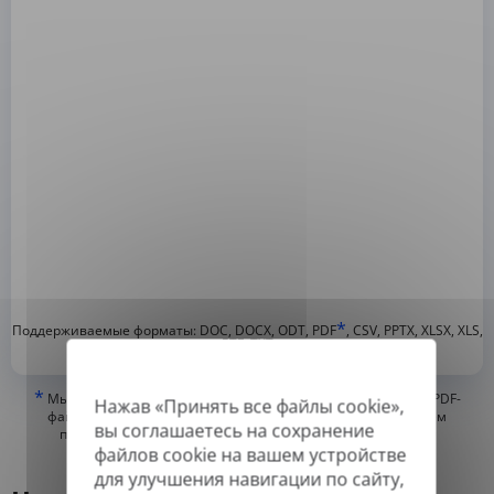
*
Поддерживаемые форматы: DOC, DOCX, ODT, PDF
, CSV, PPTX, XLSX, XLS,
RTF, TXT
*
Мы можем переводить только «истинные» или цифровые PDF-
Нажав «Принять все файлы cookie»,
файлы, а также файлы с возможностью поиска, но не можем
вы соглашаетесь на сохранение
переводить PDF-файлы, состоящие из изображений, или
файлов cookie на вашем устройстве
отсканированные PDF.
для улучшения навигации по сайту,