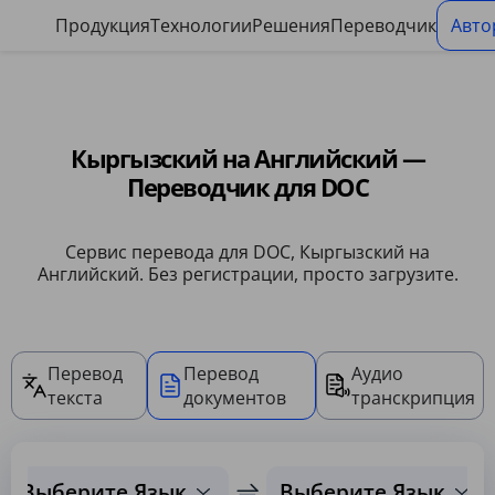
Панель управления файлами cookie
Продукция
Технологии
Решения
Переводчик
Авто
Кыргызский на Английский —
Переводчик для DOC
Сервис перевода для DOC, Кыргызский на
Английский. Без регистрации, просто загрузите.
Перевод
Перевод
Аудио
текста
документов
транскрипция
Выберите Язык
Выберите Язык