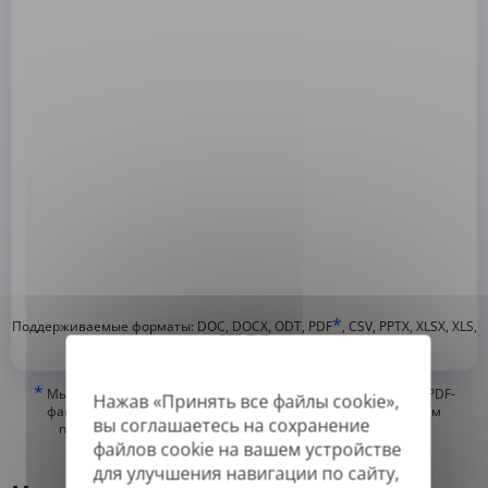
*
Поддерживаемые форматы: DOC, DOCX, ODT, PDF
, CSV, PPTX, XLSX, XLS,
RTF, TXT
*
Мы можем переводить только «истинные» или цифровые PDF-
Нажав «Принять все файлы cookie»,
файлы, а также файлы с возможностью поиска, но не можем
вы соглашаетесь на сохранение
переводить PDF-файлы, состоящие из изображений, или
файлов cookie на вашем устройстве
отсканированные PDF.
для улучшения навигации по сайту,