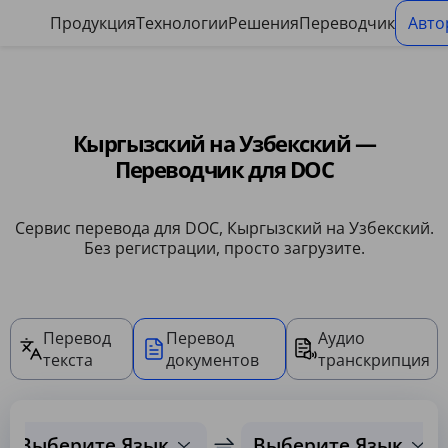
Панель управления файлами cookie
Продукция
Технологии
Решения
Переводчик
Авто
Кыргызский на Узбекский —
Переводчик для DOC
Сервис перевода для DOC, Кыргызский на Узбекский.
Без регистрации, просто загрузите.
Перевод
Перевод
Аудио
текста
документов
транскрипция
Выберите Язык
Выберите Язык