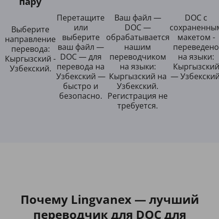
пару
Перетащите
Ваш файл —
DOC с
или
DOC —
сохраненны
Выберите
выберите
обрабатывается
макетом -
направление
ваш файл —
нашим
переведено
перевода:
DOC — для
переводчиком
на языки:
Кыргызский -
перевода на
на языки:
Кыргызски
Узбекский.
Узбекский —
Кыргызский на
— Узбекский
быстро и
Узбекский.
безопасно.
Регистрация не
требуется.
Почему Lingvanex — лучший
переводчик для DOC для