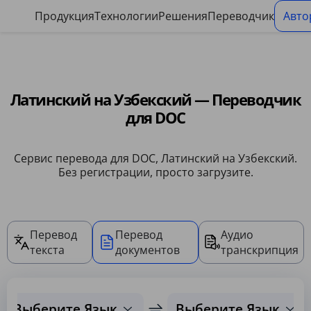
Панель управления файлами cookie
Продукция
Технологии
Решения
Переводчик
Авто
Латинский на Узбекский — Переводчик
для DOC
Сервис перевода для DOC, Латинский на Узбекский.
Без регистрации, просто загрузите.
Перевод
Перевод
Аудио
текста
документов
транскрипция
Выберите Язык
Выберите Язык