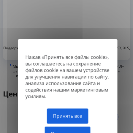
*
Поддерживаемые форматы: DOC, DOCX, ODT, PDF
, CSV, PPTX, XLSX, XLS,
RTF, TXT
Нажав «Принять все файлы cookie»,
вы соглашаетесь на сохранение
*
Мы можем переводить только «истинные» или цифровые PDF-
файлов cookie на вашем устройстве
файлы, а также файлы с возможностью поиска, но не можем
переводить PDF-файлы, состоящие из изображений, или
для улучшения навигации по сайту,
отсканированные PDF.
анализа использования сайта и
содействия нашим маркетинговым
Цены
усилиям.
Ежегодно
Принять все
Ежемесячно
-50%