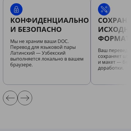
КОНФИДЕНЦИАЛЬНО
СОХРАНЯ
И БЕЗОПАСНО
ИСХОДН
ФОРМАТ
Мы не храним ваши DOC.
Перевод для языковой пары
Ваш перевед
Латинский — Узбекский
сохраняет шр
выполняется локально в вашем
и макет — бе
браузере.
доработки.