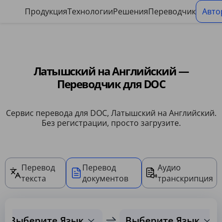
Панель управления файлами cookie
Продукция
Технологии
Решения
Переводчик
Авто
Латышский на Английский —
Переводчик для DOC
Сервис перевода для DOC, Латышский на Английский.
Без регистрации, просто загрузите.
Перевод
Перевод
Аудио
текста
документов
транскрипция
Выберите Язык
Выберите Язык