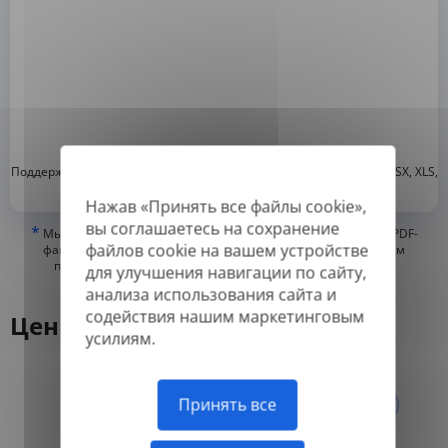
*
Поддерживаемые форматы: DOC, DOCX, ODT, PDF
, CSV, PPTX, XLSX, XLS,
RTF, TXT
Нажав «Принять все файлы cookie»,
вы соглашаетесь на сохранение
*
Мы можем переводить только «истинные» или цифровые PDF-
файлов cookie на вашем устройстве
файлы, а также файлы с возможностью поиска, но не можем
переводить PDF-файлы, состоящие из изображений, или
для улучшения навигации по сайту,
отсканированные PDF.
анализа использования сайта и
содействия нашим маркетинговым
Цены
усилиям.
Ежегодно
Ежемесячно
Принять все
-50%