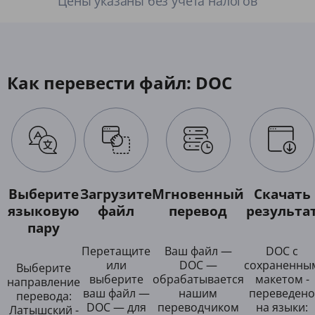
Цены указаны без учета налогов
Как перевести файл: DOC
Выберите
Загрузите
Мгновенный
Скачать
языковую
файл
перевод
результа
пару
Перетащите
Ваш файл —
DOC с
или
DOC —
сохраненны
Выберите
выберите
обрабатывается
макетом -
направление
ваш файл —
нашим
переведено
перевода:
DOC — для
переводчиком
на языки:
Латышский -