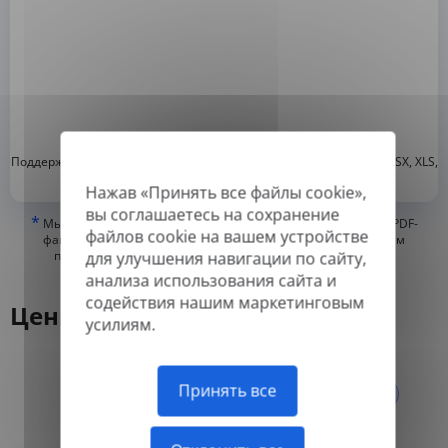
*
Поддерживаемые форматы: DOC, DOCX, ODT, PDF
, CSV, PPTX, XLSX, XLS,
RTF, TXT
Нажав «Принять все файлы cookie»,
вы соглашаетесь на сохранение
*
Мы можем переводить только «истинные» или цифровые PDF-
файлов cookie на вашем устройстве
файлы, а также файлы с возможностью поиска, но не можем
переводить PDF-файлы, состоящие из изображений, или
для улучшения навигации по сайту,
отсканированные PDF.
анализа использования сайта и
содействия нашим маркетинговым
Цены
усилиям.
Ежегодно
Принять все
Ежемесячно
-50%