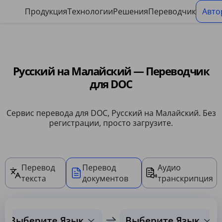
Панель управления файлами cookie
Продукция
Технологии
Решения
Переводчик
Авто
Русский на Малайский — Переводчик
для DOC
Сервис перевода для DOC, Русский на Малайский. Без
регистрации, просто загрузите.
Перевод
Перевод
Аудио
текста
документов
транскрипция
Выберите Язык
Выберите Язык