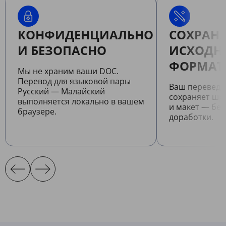
КОНФИДЕНЦИАЛЬНО
СОХРАНЯ
И БЕЗОПАСНО
ИСХОДН
ФОРМАТ
Мы не храним ваши DOC.
Перевод для языковой пары
Ваш перевед
Русский — Малайский
сохраняет шр
выполняется локально в вашем
и макет — бе
браузере.
доработки.