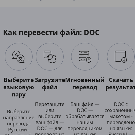
Как перевести файл: DOC
Выберите
Загрузите
Мгновенный
Скачать
языковую
файл
перевод
результа
пару
Перетащите
Ваш файл —
DOC с
или
DOC —
сохраненны
Выберите
выберите
обрабатывается
макетом -
направление
ваш файл —
нашим
переведено
перевода:
DOC — для
переводчиком
на языки:
Русский -
перевода на
на языки:
Русский —