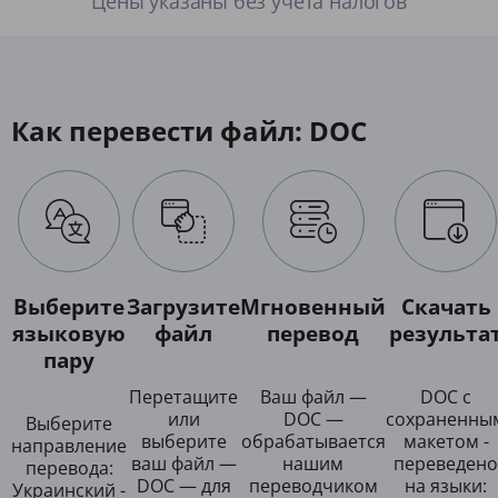
Цены указаны без учета налогов
Как перевести файл: DOC
Выберите
Загрузите
Мгновенный
Скачать
языковую
файл
перевод
результа
пару
Перетащите
Ваш файл —
DOC с
или
DOC —
сохраненны
Выберите
выберите
обрабатывается
макетом -
направление
ваш файл —
нашим
переведено
перевода:
DOC — для
переводчиком
на языки:
Украинский -