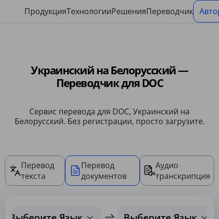
Панель управления файлами cookie
Продукция
Технологии
Решения
Переводчик
Авто
Украинский на Белорусский —
Переводчик для DOC
Сервис перевода для DOC, Украинский на
Белорусский. Без регистрации, просто загрузите.
Перевод
Перевод
Аудио
текста
документов
транскрипция
Выберите Язык
Выберите Язык