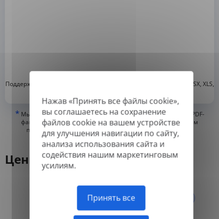
*
Поддерживаемые форматы: DOC, DOCX, ODT, PDF
, CSV, PPTX, XLSX, XLS,
RTF, TXT
Нажав «Принять все файлы cookie»,
вы соглашаетесь на сохранение
*
Мы можем переводить только «истинные» или цифровые PDF-
файлов cookie на вашем устройстве
файлы, а также файлы с возможностью поиска, но не можем
переводить PDF-файлы, состоящие из изображений, или
для улучшения навигации по сайту,
отсканированные PDF.
анализа использования сайта и
содействия нашим маркетинговым
Цены
усилиям.
Ежегодно
Ежемесячно
Принять все
-50%