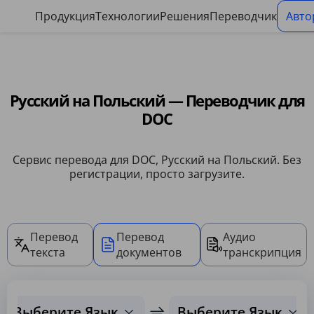
Панель управления файлами cookie
Продукция
Технологии
Решения
Переводчик
Авто
Русский на Польский — Переводчик для
DOC
Сервис перевода для DOC, Русский на Польский. Без
регистрации, просто загрузите.
Перевод
Перевод
Аудио
текста
документов
транскрипция
Выберите Язык
Выберите Язык