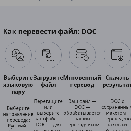
Как перевести файл: DOC
Выберите
Загрузите
Мгновенный
Скачать
языковую
файл
перевод
результа
пару
Перетащите
Ваш файл —
DOC с
или
DOC —
сохраненны
Выберите
выберите
обрабатывается
макетом -
направление
ваш файл —
нашим
переведено
перевода:
DOC — для
переводчиком
на языки:
Русский -
перевода на
на языки:
Русский —