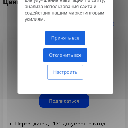
Цены
для улучшения навигации по сайту,
анализа использования сайта и
содействия нашим маркетинговым
усилиям.
Ежегодно
Ежемесячно
-50%
Принять все
Отклонить все
Basic
3,99 $
Настроить
/месяц
Оплачивается ежегодно
Подписаться
Переводите до 120 документов в год