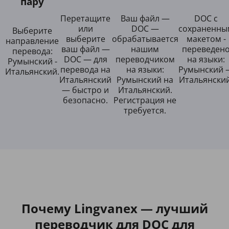
пару
Перетащите
Ваш файл —
DOC с
или
DOC —
сохраненны
Выберите
выберите
обрабатывается
макетом -
направление
ваш файл —
нашим
переведен
перевода:
DOC — для
переводчиком
на языки:
Румынский -
перевода на
на языки:
Румынский 
Итальянский.
Итальянский
Румынский на
Итальянский
— быстро и
Итальянский.
безопасно.
Регистрация не
требуется.
Почему Lingvanex — лучший
переводчик для DOC для