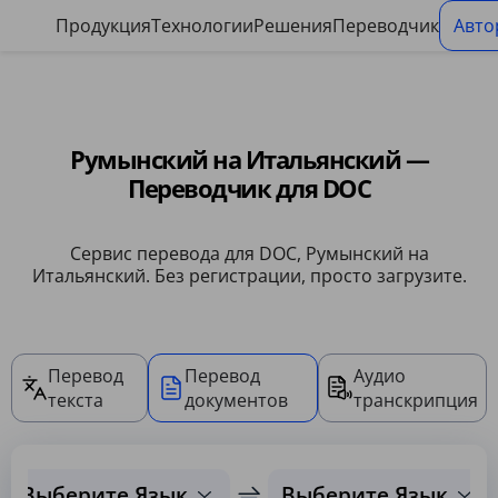
Панель управления файлами cookie
Продукция
Технологии
Решения
Переводчик
Авто
Румынский на Итальянский —
Переводчик для DOC
Сервис перевода для DOC, Румынский на
Итальянский. Без регистрации, просто загрузите.
Перевод
Перевод
Аудио
текста
документов
транскрипция
Выберите Язык
Выберите Язык