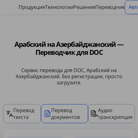
Панель управления файлами cookie
Продукция
Технологии
Решения
Переводчик
Авт
Арабский на Азербайджанский —
Переводчик для DOC
Сервис перевода для DOC, Арабский на
Азербайджанский. Без регистрации, просто
загрузите.
Перевод
Перевод
Аудио
текста
документов
транскрипция