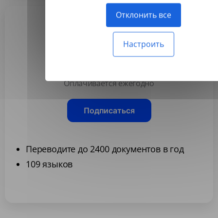
Отклонить все
Ultimate
Настроить
34,99 $
/месяц
Оплачивается ежегодно
Подписаться
Переводите до 2400 документов в год
109 языков