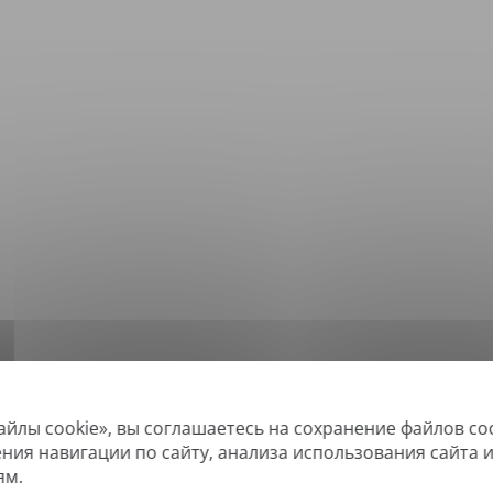
айлы cookie», вы соглашаетесь на сохранение файлов co
*
ддерживаемые форматы: DOC, DOCX, ODT, PDF
, CSV, PPTX, XLSX, XLS, RTF, 
ения навигации по сайту, анализа использования сайта 
ям.
овые PDF-файлы, а также файлы с возможностью поиска, но не можем пе