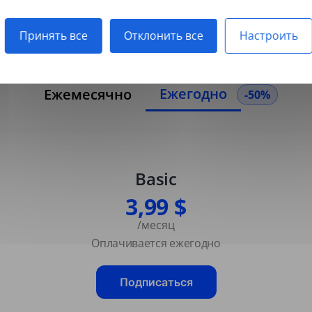
отсканированные PDF.
Принять все
Отклонить все
Настроить
Ежегодно
Ежемесячно
-50%
Basic
3,99 $
/месяц
Оплачивается ежегодно
Подписаться