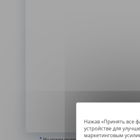
Нажав «Принять все ф
По
устройстве для улучш
маркетинговым усили
*
Мы можем переводить только «истинные» или цифр