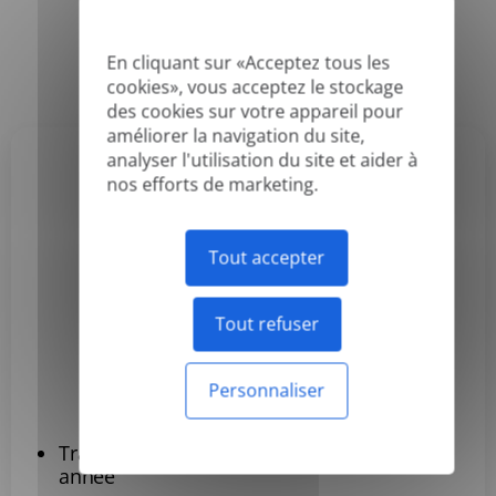
En cliquant sur «Acceptez tous les
Annuel
Mensuel
-50%
cookies», vous acceptez le stockage
des cookies sur votre appareil pour
améliorer la navigation du site,
analyser l'utilisation du site et aider à
nos efforts de marketing.
Basic
3,99 $US
Tout accepter
/mois
Facturé annuellement
Tout refuser
S'abonner
Personnaliser
Traduisez jusqu'à 120 documents par
année