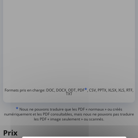
*
Formats pris en charge: DOC, DOCX, ODT, PDF
, CSV, PPTX, XLSX, XLS, RTF,
TXT
*
Nous ne pouvons traduire que les PDF « normaux » ou créés
numériquement et les PDF consultables, mais nous ne pouvons pas traduire
les PDF « image seulement » ou scannés.
Prix