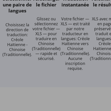
une paire de
le fichier
instantanée
le résul
langues
Glissez ou
Votre fichier —
XLS avec 
sélectionnez
XLS — est traité
en pag
Choisissez la
votre fichier —
par notre
préservé
direction de
XLS — pour
traducteur en
traduit 
traduction:
traduire en
langues: Créole
langues
Créole
Chinoise
Haïtienne vers
Créole
Haïtienne -
(Traditionnelle)
Chinoise
Haïtienn
Chinoise
— rapide et
(Traditionnelle).
Chinois
(Traditionnelle).
sécurisé.
Aucune
(Traditionne
inscription
requise.