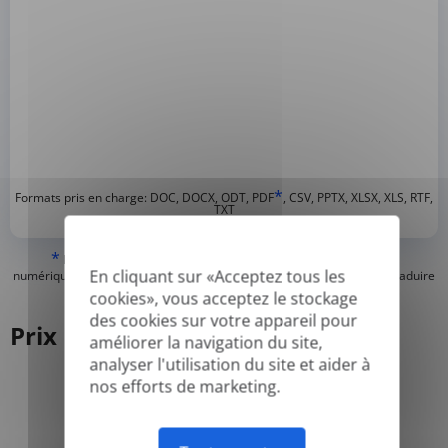
*
Formats pris en charge: DOC, DOCX, ODT, PDF
, CSV, PPTX, XLSX, XLS, RTF,
TXT
*
Nous ne pouvons traduire que les PDF « normaux » ou créés
En cliquant sur «Acceptez tous les
numériquement et les PDF consultables, mais nous ne pouvons pas traduire
les PDF « image seulement » ou scannés.
cookies», vous acceptez le stockage
des cookies sur votre appareil pour
Prix
améliorer la navigation du site,
analyser l'utilisation du site et aider à
nos efforts de marketing.
Annuel
Mensuel
-50%