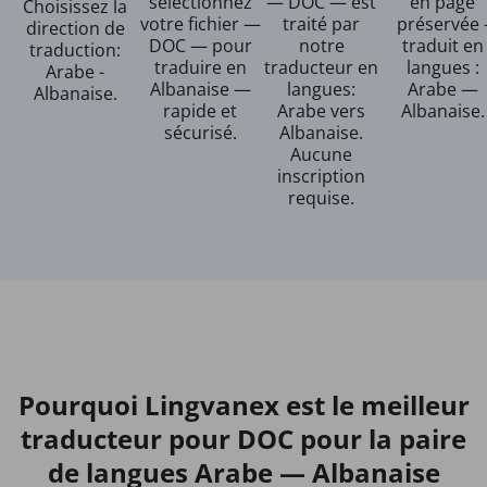
sélectionnez
— DOC — est
en page
Choisissez la
votre fichier —
traité par
préservée 
direction de
DOC — pour
notre
traduit en
traduction:
traduire en
traducteur en
langues :
Arabe -
Albanaise —
langues:
Arabe —
Albanaise.
rapide et
Arabe vers
Albanaise.
sécurisé.
Albanaise.
Aucune
inscription
requise.
Pourquoi Lingvanex est le meilleur
traducteur pour DOC pour la paire
de langues Arabe — Albanaise