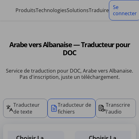
Panneau de gestion des cookies
Se
Produits
Technologies
Solutions
Traduire
connecter
Arabe vers Albanaise — Traducteur pour
DOC
Service de traduction pour DOC, Arabe vers Albanaise.
Pas d'inscription, juste un téléchargement.
Traducteur
Traducteur de
Transcrire
de texte
fichiers
l'audio
Choisir La
Choisir La