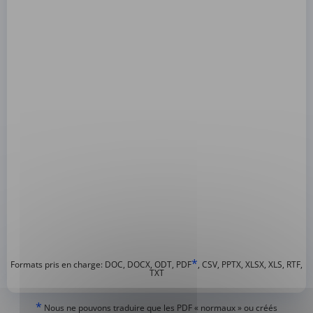
*
Formats pris en charge: DOC, DOCX, ODT, PDF
, CSV, PPTX, XLSX, XLS, RTF,
TXT
*
Nous ne pouvons traduire que les PDF « normaux » ou créés