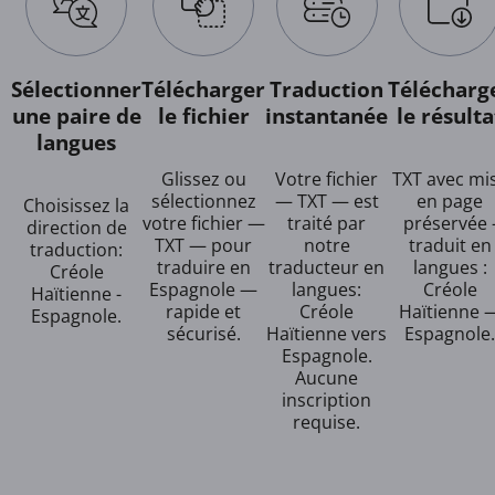
Sélectionner
Télécharger
Traduction
Télécharg
une paire de
le fichier
instantanée
le résulta
langues
Glissez ou
Votre fichier
TXT avec mi
sélectionnez
— TXT — est
en page
Choisissez la
votre fichier —
traité par
préservée 
direction de
TXT — pour
notre
traduit en
traduction:
traduire en
traducteur en
langues :
Créole
Espagnole —
langues:
Créole
Haïtienne -
rapide et
Créole
Haïtienne 
Espagnole.
sécurisé.
Haïtienne vers
Espagnole.
Espagnole.
Aucune
inscription
requise.