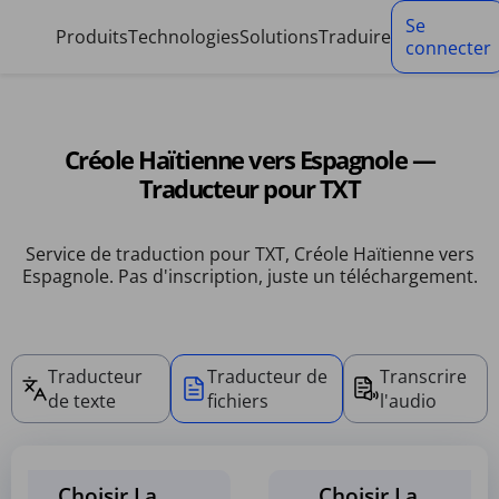
Panneau de gestion des cookies
Se
Produits
Technologies
Solutions
Traduire
connecter
Créole Haïtienne vers Espagnole —
Traducteur pour TXT
Service de traduction pour TXT, Créole Haïtienne vers
Espagnole. Pas d'inscription, juste un téléchargement.
Traducteur
Traducteur de
Transcrire
de texte
fichiers
l'audio
Choisir La
Choisir La