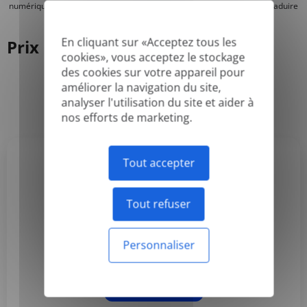
numériquement et les PDF consultables, mais nous ne pouvons pas traduire
les PDF « image seulement » ou scannés.
En cliquant sur «Acceptez tous les
Prix
cookies», vous acceptez le stockage
des cookies sur votre appareil pour
améliorer la navigation du site,
Annuel
Mensuel
-50%
analyser l'utilisation du site et aider à
nos efforts de marketing.
Tout accepter
Basic
3,99 $US
Tout refuser
/mois
Personnaliser
Facturé annuellement
S'abonner