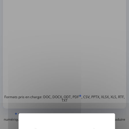
*
Formats pris en charge: DOC, DOCX, ODT, PDF
, CSV, PPTX, XLSX, XLS, RTF,
TXT
*
Nous ne pouvons traduire que les PDF « normaux » ou créés
numériquement et les PDF consultables, mais nous ne pouvons pas traduire
les PDF « image seulement » ou scannés.