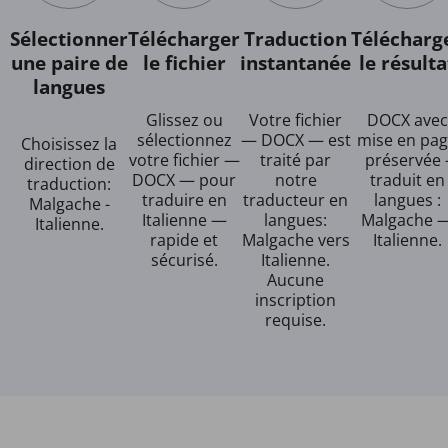
Sélectionner
Télécharger
Traduction
Télécharg
une paire de
le fichier
instantanée
le résulta
langues
Glissez ou
Votre fichier
DOCX avec
sélectionnez
— DOCX — est
mise en pa
Choisissez la
votre fichier —
traité par
préservée 
direction de
DOCX — pour
notre
traduit en
traduction:
traduire en
traducteur en
langues :
Malgache -
Italienne —
langues:
Malgache 
Italienne.
rapide et
Malgache vers
Italienne.
sécurisé.
Italienne.
Aucune
inscription
requise.