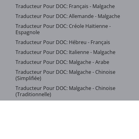
Traducteur Pour DOC: Français - Malgache
Traducteur Pour DOC: Allemande - Malgache
Traducteur Pour DOC: Créole Haïtienne -
Espagnole
Traducteur Pour DOC: Hébreu - Français
Traducteur Pour DOC: Italienne - Malgache
Traducteur Pour DOC: Malgache - Arabe
Traducteur Pour DOC: Malgache - Chinoise
(Simplifiée)
Traducteur Pour DOC: Malgache - Chinoise
(Traditionnelle)
...
Afficher d`autres langues