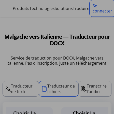
Panneau de gestion des cookies
Se
Produits
Technologies
Solutions
Traduire
connecter
Malgache vers Italienne — Traducteur pour
DOCX
Service de traduction pour DOCX, Malgache vers
Italienne. Pas d'inscription, juste un téléchargement.
Traducteur
Traducteur de
Transcrire
de texte
fichiers
l'audio
Choisir La
Choisir La