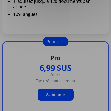
Traduisez jusqu'à 120 documents par
année
109 langues
Populaire
Pro
6,99 $US
/mois
Facturé annuellement
S'abonner