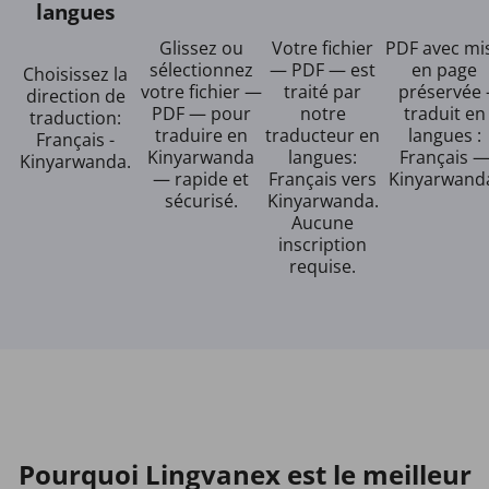
langues
Glissez ou
Votre fichier
PDF avec mi
sélectionnez
— PDF — est
en page
Choisissez la
votre fichier —
traité par
préservée 
direction de
PDF — pour
notre
traduit en
traduction:
traduire en
traducteur en
langues :
Français -
Kinyarwanda
langues:
Français 
Kinyarwanda.
— rapide et
Français vers
Kinyarwand
sécurisé.
Kinyarwanda.
Aucune
inscription
requise.
Pourquoi Lingvanex est le meilleur