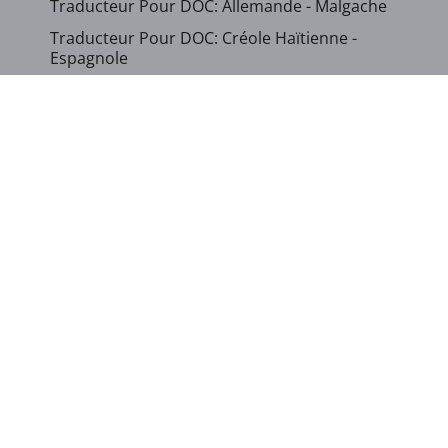
Traducteur Pour DOC: Allemande - Malgache
Traducteur Pour DOC: Créole Haïtienne -
Espagnole
Traducteur Pour DOC: Hébreu - Français
Traducteur Pour DOC: Italienne - Malgache
Traducteur Pour DOC: Malgache - Arabe
Traducteur Pour DOC: Malgache - Chinoise
(Simplifiée)
Traducteur Pour DOC: Malgache - Chinoise
(Traditionnelle)
...
Afficher d`autres langues