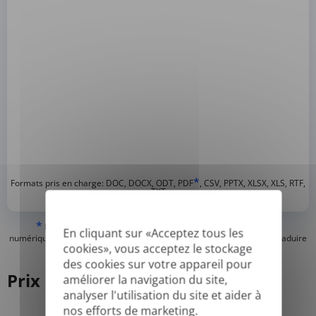
*
Formats pris en charge: DOC, DOCX, ODT, PDF
, CSV, PPTX, XLSX, XLS, RTF,
TXT
*
Nous ne pouvons traduire que les PDF « normaux » ou créés
En cliquant sur «Acceptez tous les
numériquement et les PDF consultables, mais nous ne pouvons pas traduire
cookies», vous acceptez le stockage
les PDF « image seulement » ou scannés.
des cookies sur votre appareil pour
Prix
améliorer la navigation du site,
analyser l'utilisation du site et aider à
nos efforts de marketing.