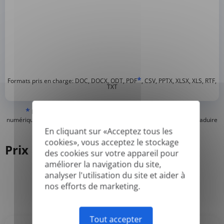
*
Formats pris en charge: DOC, DOCX, ODT, PDF
, CSV, PPTX, XLSX, XLS, RTF,
TXT
*
Nous ne pouvons traduire que les PDF « normaux » ou créés
numériquement et les PDF consultables, mais nous ne pouvons pas traduire
les PDF « image seulement » ou scannés.
En cliquant sur «Acceptez tous les
cookies», vous acceptez le stockage
Prix
des cookies sur votre appareil pour
améliorer la navigation du site,
analyser l'utilisation du site et aider à
nos efforts de marketing.
Annuel
Mensuel
-50%
Tout accepter