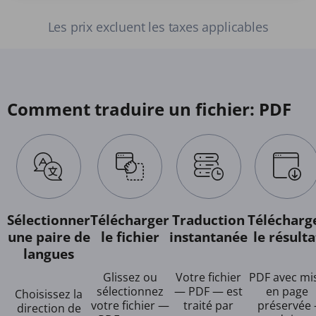
Les prix excluent les taxes applicables
Comment traduire un fichier: PDF
Sélectionner
Télécharger
Traduction
Télécharg
une paire de
le fichier
instantanée
le résulta
langues
Glissez ou
Votre fichier
PDF avec mi
sélectionnez
— PDF — est
en page
Choisissez la
votre fichier —
traité par
préservée 
direction de