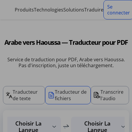
Panneau de gestion des cookies
Se
Produits
Technologies
Solutions
Traduire
connecter
Arabe vers Haoussa — Traducteur pour PDF
Service de traduction pour PDF, Arabe vers Haoussa.
Pas d'inscription, juste un téléchargement.
Traducteur
Traducteur de
Transcrire
de texte
fichiers
l'audio
Choisir La
Choisir La
Langue
Langue