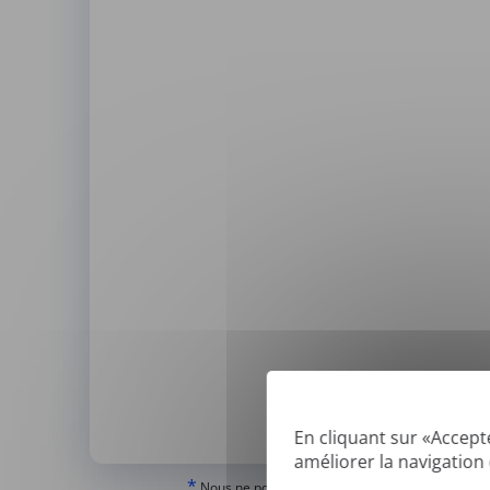
En cliquant sur «Accept
améliorer la navigation d
*
Nous ne pouvons traduire que les PDF « normau