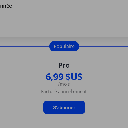
année
Populaire
Pro
6,99 $US
/mois
Facturé annuellement
S'abonner