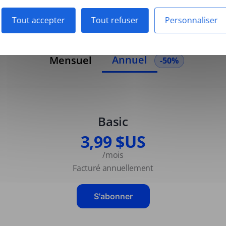
Tout accepter
Tout refuser
Personnaliser
Annuel
Mensuel
-50%
Basic
3,99 $US
/mois
Facturé annuellement
S'abonner