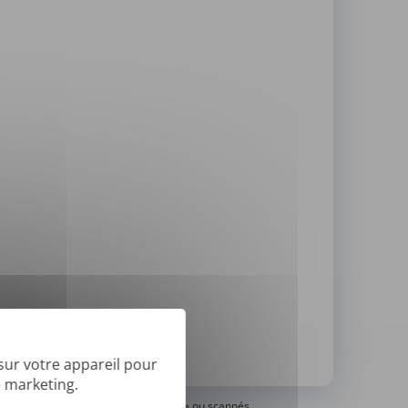
sur votre appareil pour
de marketing.
traduire les PDF « image seulement » ou scannés.