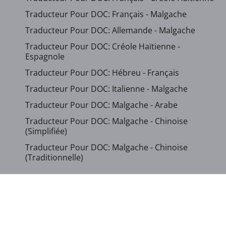
Traducteur Pour DOC: Français - Malgache
Traducteur Pour DOC: Allemande - Malgache
Traducteur Pour DOC: Créole Haïtienne -
Espagnole
Traducteur Pour DOC: Hébreu - Français
Traducteur Pour DOC: Italienne - Malgache
Traducteur Pour DOC: Malgache - Arabe
Traducteur Pour DOC: Malgache - Chinoise
(Simplifiée)
Traducteur Pour DOC: Malgache - Chinoise
(Traditionnelle)
...
Afficher d`autres langues