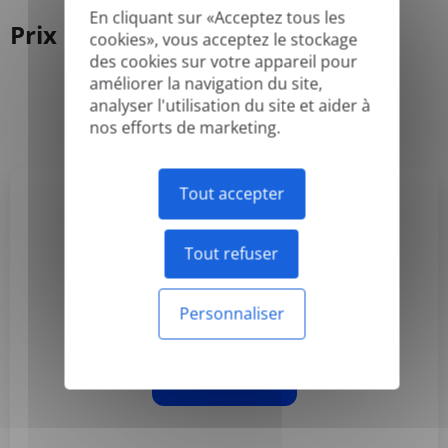
En cliquant sur «Acceptez tous les
Prix
cookies», vous acceptez le stockage
des cookies sur votre appareil pour
améliorer la navigation du site,
analyser l'utilisation du site et aider à
Annuel
Mensuel
-50%
nos efforts de marketing.
Tout accepter
Basic
Tout refuser
3,99 $US
/mois
Personnaliser
Facturé annuellement
S'abonner