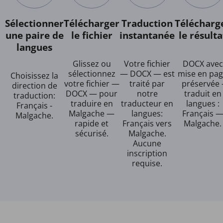
Sélectionner
Télécharger
Traduction
Télécharg
une paire de
le fichier
instantanée
le résulta
langues
Glissez ou
Votre fichier
DOCX avec
sélectionnez
— DOCX — est
mise en pa
Choisissez la
votre fichier —
traité par
préservée 
direction de
DOCX — pour
notre
traduit en
traduction:
traduire en
traducteur en
langues :
Français -
Malgache —
langues:
Français 
Malgache.
rapide et
Français vers
Malgache.
sécurisé.
Malgache.
Aucune
inscription
requise.