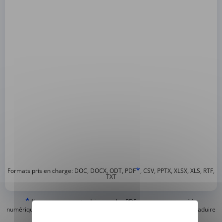
*
Formats pris en charge: DOC, DOCX, ODT, PDF
, CSV, PPTX, XLSX, XLS, RTF,
TXT
*
Nous ne pouvons traduire que les PDF « normaux » ou créés
numériquement et les PDF consultables, mais nous ne pouvons pas traduire
les PDF « image seulement » ou scannés.