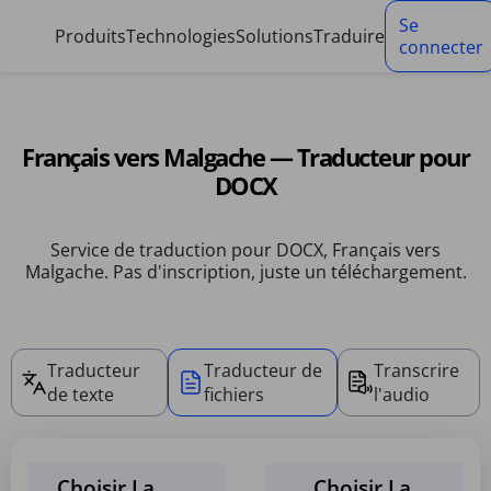
Panneau de gestion des cookies
Se
Produits
Technologies
Solutions
Traduire
connecter
Français vers Malgache — Traducteur pour
DOCX
Service de traduction pour DOCX, Français vers
Malgache. Pas d'inscription, juste un téléchargement.
Traducteur
Traducteur de
Transcrire
de texte
fichiers
l'audio
Choisir La
Choisir La