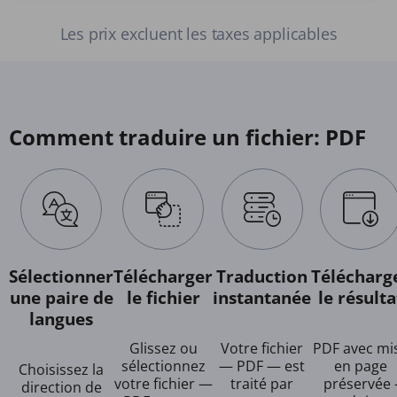
Les prix excluent les taxes applicables
Comment traduire un fichier: PDF
Sélectionner
Télécharger
Traduction
Télécharg
une paire de
le fichier
instantanée
le résulta
langues
Glissez ou
Votre fichier
PDF avec mi
sélectionnez
— PDF — est
en page
Choisissez la
votre fichier —
traité par
préservée 
direction de