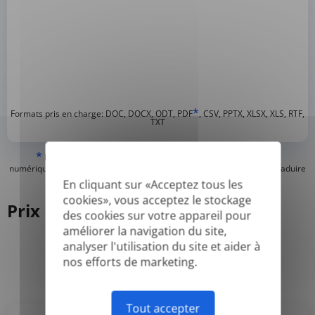
*
Formats pris en charge: DOC, DOCX, ODT, PDF
, CSV, PPTX, XLSX, XLS, RTF,
TXT
*
Nous ne pouvons traduire que les PDF « normaux » ou créés
numériquement et les PDF consultables, mais nous ne pouvons pas traduire
les PDF « image seulement » ou scannés.
En cliquant sur «Acceptez tous les
cookies», vous acceptez le stockage
Prix
des cookies sur votre appareil pour
améliorer la navigation du site,
analyser l'utilisation du site et aider à
nos efforts de marketing.
Annuel
Mensuel
-50%
Tout accepter