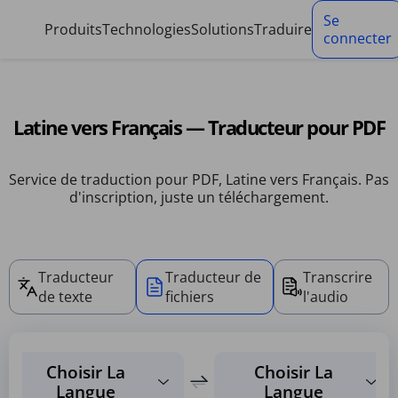
Panneau de gestion des cookies
Se
Produits
Technologies
Solutions
Traduire
connecter
Latine vers Français — Traducteur pour PDF
Service de traduction pour PDF, Latine vers Français. Pas
d'inscription, juste un téléchargement.
Traducteur
Traducteur de
Transcrire
de texte
fichiers
l'audio
Choisir La
Choisir La
Langue
Langue