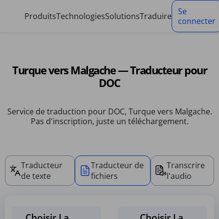
Panneau de gestion des cookies
Se
Produits
Technologies
Solutions
Traduire
connecter
Turque vers Malgache — Traducteur pour
DOC
Service de traduction pour DOC, Turque vers Malgache.
Pas d'inscription, juste un téléchargement.
Traducteur
Traducteur de
Transcrire
de texte
fichiers
l'audio
Choisir La
Choisir La