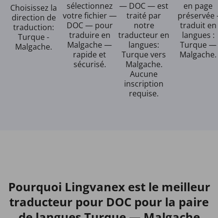
sélectionnez
— DOC — est
en page
Choisissez la
votre fichier —
traité par
préservée 
direction de
DOC — pour
notre
traduit en
traduction:
traduire en
traducteur en
langues :
Turque -
Malgache —
langues:
Turque —
Malgache.
rapide et
Turque vers
Malgache.
sécurisé.
Malgache.
Aucune
inscription
requise.
Pourquoi Lingvanex est le meilleur
traducteur pour DOC pour la paire
de langues Turque — Malgache