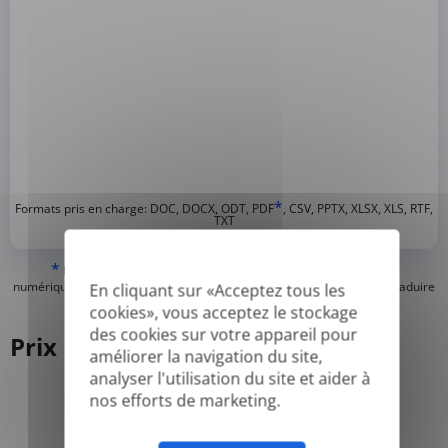
*
Formats pris en charge: DOC, DOCX, ODT, PDF
, CSV, PPTX, XLSX, XLS, RTF,
TXT
*
Nous ne pouvons traduire que les PDF « normaux » ou créés
numériquement et les PDF consultables, mais nous ne pouvons pas traduire
En cliquant sur «Acceptez tous les
les PDF « image seulement » ou scannés.
cookies», vous acceptez le stockage
des cookies sur votre appareil pour
Prix
améliorer la navigation du site,
analyser l'utilisation du site et aider à
nos efforts de marketing.
Annuel
Mensuel
-50%