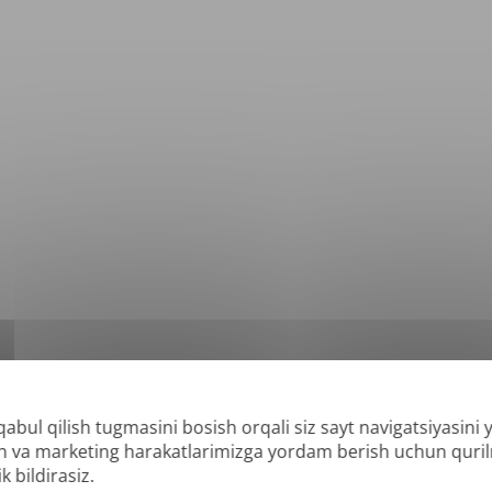
qabul qilish tugmasini bosish orqali siz sayt navigatsiyasini
*
lab-quvvatlanadigan formatlar: DOC, DOCX, ODT, PDF
, CSV, PPTX, XLSX, XLS, RT
lish va marketing harakatlarimizga yordam berish uchun quri
k bildirasiz.
 va qidiriladigan PDFlarni tarjima qila olishimiz mumkin, lekin "faqat rasm" yoki