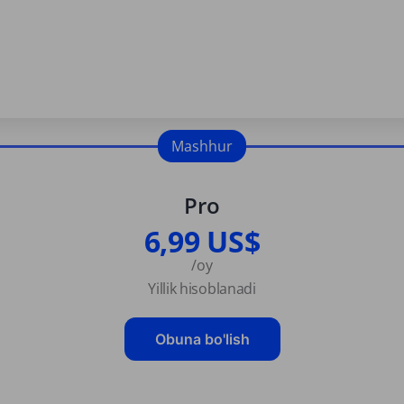
Mashhur
Pro
6,99 US$
/oy
Yillik hisoblanadi
Obuna bo'lish