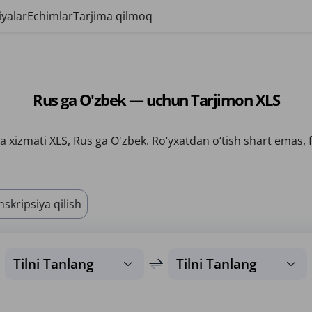
yalar
Echimlar
Tarjima qilmoq
Rus ga O'zbek — uchun Tarjimon XLS
 xizmati XLS, Rus ga O'zbek. Ro‘yxatdan o‘tish shart emas, 
nskripsiya qilish
Tilni Tanlang
Tilni Tanlang