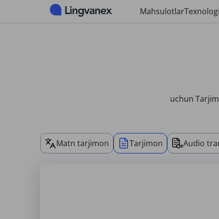
Cookie-fayllarni boshqarish paneli
Mahsulotlar
Texnologi
uchun Tarjima
Matn tarjimon
Tarjimon
Audio tra