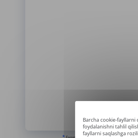
Barcha cookie-fayllarni 
Qo'l
foydalanishni tahlil qi
fayllarni saqlashga rozili
*
Faqat "haqiqiy" yoki raqamli yaratilgan PDF