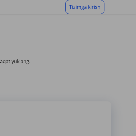
Tizimga kirish
faqat yuklang.