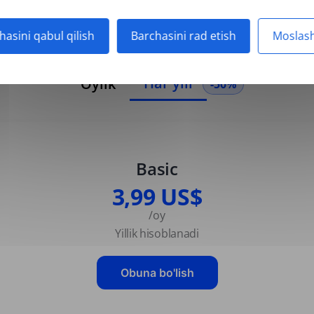
hasini qabul qilish
Barchasini rad etish
Moslash
Har yili
Oylik
-50%
Basic
3,99 US$
/oy
Yillik hisoblanadi
Obuna bo'lish