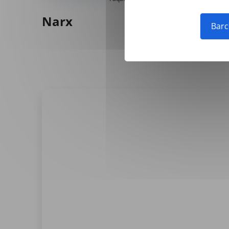
Narx
Barc