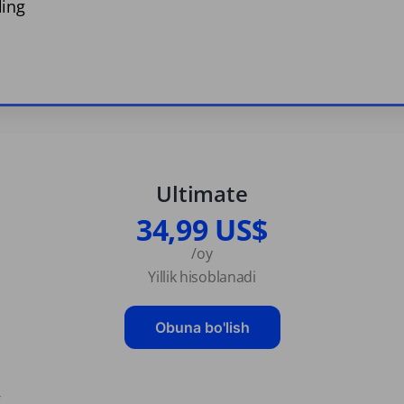
ling
Ultimate
34,99 US$
/oy
Yillik hisoblanadi
Obuna bo'lish
g