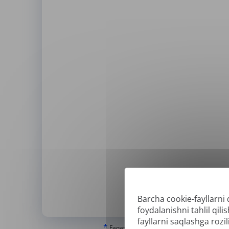
Barcha cookie-fayllarni 
Qo'l
foydalanishni tahlil qi
fayllarni saqlashga rozili
*
Faqat "haqiqiy" yoki raqamli yaratilgan PDF