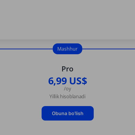
Mashhur
Pro
6,99 US$
/oy
Yillik hisoblanadi
Obuna bo'lish