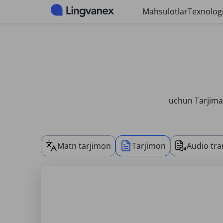
Cookie-fayllarni boshqarish paneli
Mahsulotlar
Texnologi
uchun Tarjima 
Matn tarjimon
Tarjimon
Audio tra