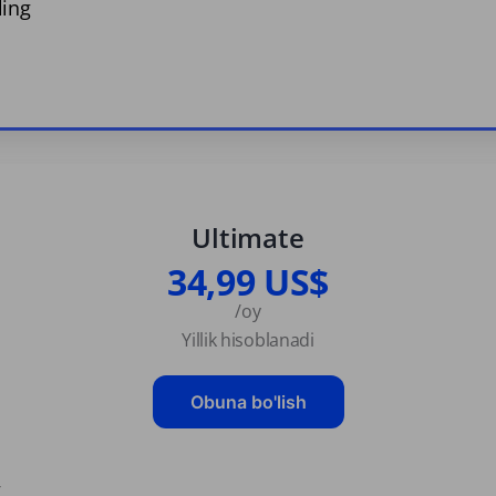
ling
Ultimate
34,99 US$
/oy
Yillik hisoblanadi
Obuna bo'lish
g