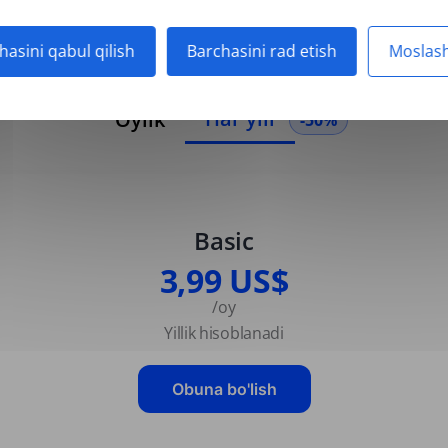
hasini qabul qilish
Barchasini rad etish
Moslash
Har yili
Oylik
-50%
Basic
3,99 US$
/oy
Yillik hisoblanadi
Obuna bo'lish