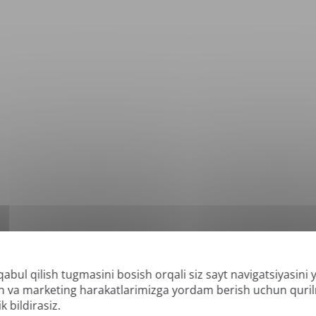
qabul qilish tugmasini bosish orqali siz sayt navigatsiyasini
*
lab-quvvatlanadigan formatlar: DOC, DOCX, ODT, PDF
, CSV, PPTX, XLSX, XLS, RT
lish va marketing harakatlarimizga yordam berish uchun quri
k bildirasiz.
 va qidiriladigan PDFlarni tarjima qila olishimiz mumkin, lekin "faqat rasm" yoki