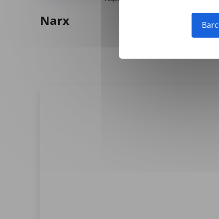
Narx
Barc