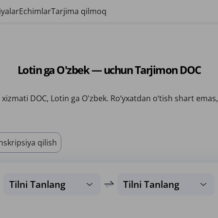
yalar
Echimlar
Tarjima qilmoq
Lotin ga O'zbek — uchun Tarjimon DOC
xizmati DOC, Lotin ga O'zbek. Ro‘yxatdan o‘tish shart emas,
nskripsiya qilish
Tilni Tanlang
Tilni Tanlang