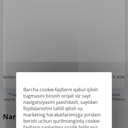
*
Qo'llab-quvvatlanadigan formatlar: DOC, DOCX, ODT, PDF
, CSV, PPTX, XLSX,
XLS, RTF, TXT
Barcha cookie-fayllarni qabul qilish
*
Faqat "haqiqiy" yoki raqamli yaratilgan PDF va qidiriladigan PDFlarni
tugmasini bosish orqali siz sayt
tarjima qila olishimiz mumkin, lekin "faqat rasm" yoki skanerlangan PDFlarni
navigatsiyasini yaxshilash, saytdan
tarjima qila olmaymiz.
foydalanishni tahlil qilish va
marketing harakatlarimizga yordam
Narx
berish uchun qurilmangizda cookie-
fayllarni saqlashga rozilik bildirasiz.