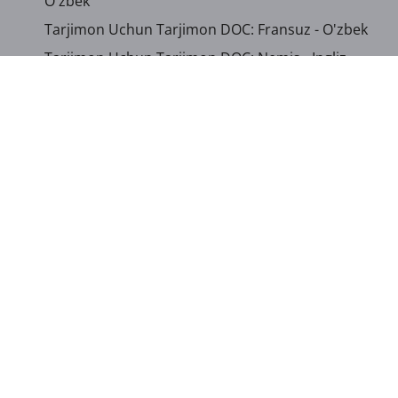
O'zbek
Tarjimon Uchun Tarjimon DOC: Fransuz - O'zbek
Tarjimon Uchun Tarjimon DOC: Nemis - Ingliz
Tarjimon Uchun Tarjimon DOC: Nemis - O'zbek
Tarjimon Uchun Tarjimon DOC: Lotin - Rus
Tarjimon Uchun Tarjimon DOC: Lotin - O'zbek
Tarjimon Uchun Tarjimon DOC: Rus - Lotin
Tarjimon Uchun Tarjimon DOC: Rus - O'zbek
...
Boshqa tillarni ko‘rsatish