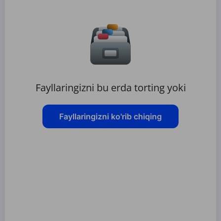
Fayllaringizni bu erda torting yoki
Fayllaringizni ko'rib chiqing