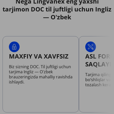
Nega Lingvanex eng yaxshi
tarjimon DOC til juftligi uchun Ingliz
— O'zbek
MAXFIY VA XAVFSIZ
ASL FOR
SAQLAYD
Biz sizning DOC. Til juftligi uchun
tarjima Ingliz — O'zbek
Tarjima qilinga
brauzeringizda mahalliy ravishda
bo‘shliqlar va 
ishlaydi.
tozalash kerak