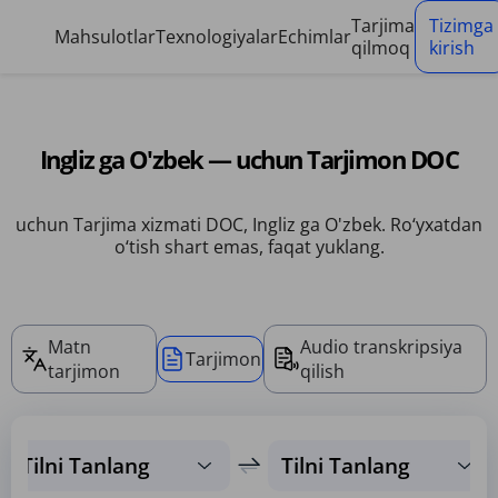
Cookie-fayllarni boshqarish paneli
Tarjima
Tizimga
Mahsulotlar
Texnologiyalar
Echimlar
qilmoq
kirish
Ingliz ga O'zbek — uchun Tarjimon DOC
uchun Tarjima xizmati DOC, Ingliz ga O'zbek. Ro‘yxatdan
o‘tish shart emas, faqat yuklang.
Matn
Audio transkripsiya
Tarjimon
tarjimon
qilish
Tilni Tanlang
Tilni Tanlang