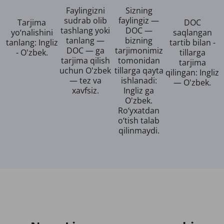
Faylingizni
Sizning
sudrab olib
faylingiz —
Tarjima
DOC
tashlang yoki
DOC —
yo‘nalishini
saqlangan
tanlang —
bizning
tanlang: Ingliz
tartib bilan -
DOC — ga
tarjimonimiz
- O'zbek.
tillarga
tarjima qilish
tomonidan
tarjima
uchun O'zbek
tillarga qayta
qilingan: Ingliz
— tez va
ishlanadi:
— O'zbek.
xavfsiz.
Ingliz ga
O'zbek.
Ro‘yxatdan
o‘tish talab
qilinmaydi.