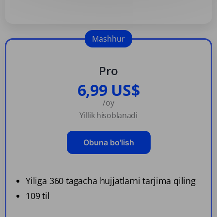
Mashhur
Pro
6,99 US$
/oy
Yillik hisoblanadi
Obuna bo'lish
Yiliga 360 tagacha hujjatlarni tarjima qiling
109 til