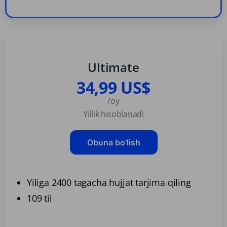
Ultimate
34,99 US$
/oy
Yillik hisoblanadi
Obuna bo'lish
Yiliga 2400 tagacha hujjat tarjima qiling
109 til