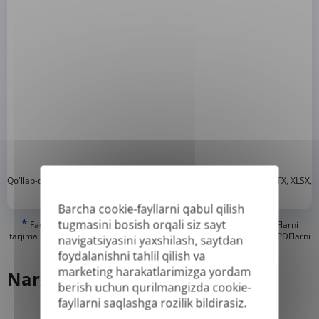
*
Qo'llab-quvvatlanadigan formatlar: DOC, DOCX, ODT, PDF
, CSV, PPTX, XLSX,
XLS, RTF, TXT
Barcha cookie-fayllarni qabul qilish
*
tugmasini bosish orqali siz sayt
Faqat "haqiqiy" yoki raqamli yaratilgan PDF va qidiriladigan PDFlarni
tarjima qila olishimiz mumkin, lekin "faqat rasm" yoki skanerlangan PDFlarni
navigatsiyasini yaxshilash, saytdan
tarjima qila olmaymiz.
foydalanishni tahlil qilish va
marketing harakatlarimizga yordam
Narx
berish uchun qurilmangizda cookie-
fayllarni saqlashga rozilik bildirasiz.