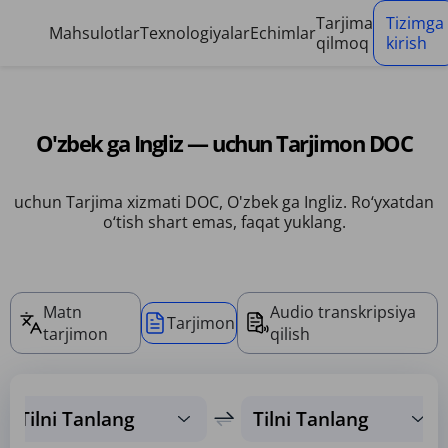
Cookie-fayllarni boshqarish paneli
Tarjima
Tizimga
Mahsulotlar
Texnologiyalar
Echimlar
qilmoq
kirish
O'zbek ga Ingliz — uchun Tarjimon DOC
uchun Tarjima xizmati DOC, O'zbek ga Ingliz. Ro‘yxatdan
o‘tish shart emas, faqat yuklang.
Matn
Audio transkripsiya
Tarjimon
tarjimon
qilish
Tilni Tanlang
Tilni Tanlang