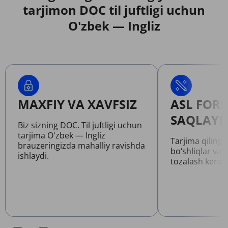
tarjimon DOC til juftligi uchun
O'zbek — Ingliz
MAXFIY VA XAVFSIZ
ASL FOR
SAQLAYD
Biz sizning DOC. Til juftligi uchun
tarjima O'zbek — Ingliz
Tarjima qilinga
brauzeringizda mahalliy ravishda
bo‘shliqlar va 
ishlaydi.
tozalash kerak