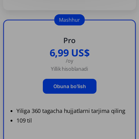
Mashhur
Pro
6,99 US$
/oy
Yillik hisoblanadi
Obuna bo'lish
Yiliga 360 tagacha hujjatlarni tarjima qiling
109 til