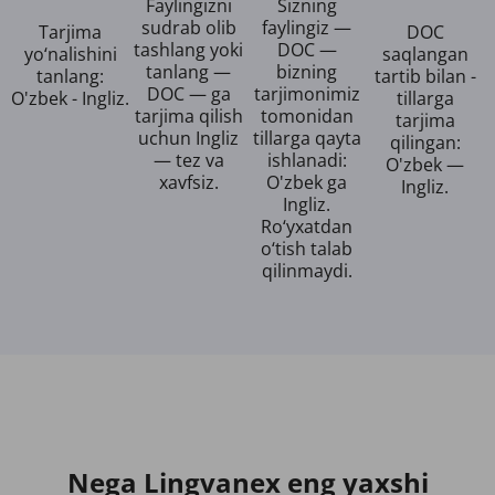
Faylingizni
Sizning
sudrab olib
faylingiz —
Tarjima
DOC
tashlang yoki
DOC —
yo‘nalishini
saqlangan
tanlang —
bizning
tanlang:
tartib bilan -
DOC — ga
tarjimonimiz
O'zbek - Ingliz.
tillarga
tarjima qilish
tomonidan
tarjima
uchun Ingliz
tillarga qayta
qilingan:
— tez va
ishlanadi:
O'zbek —
xavfsiz.
O'zbek ga
Ingliz.
Ingliz.
Ro‘yxatdan
o‘tish talab
qilinmaydi.
Nega Lingvanex eng yaxshi