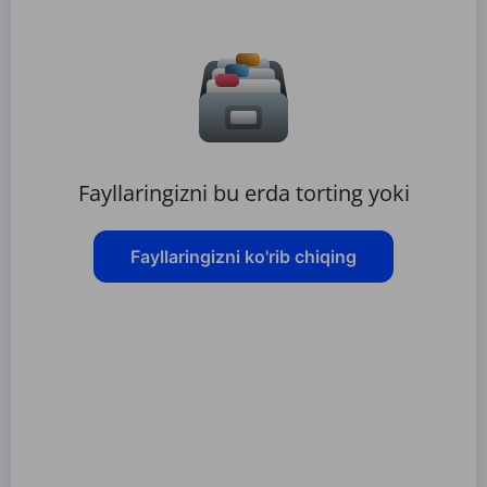
Fayllaringizni bu erda torting yoki
Fayllaringizni ko'rib chiqing