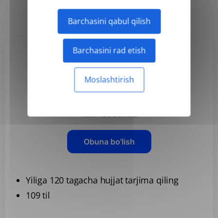
Har yili
Oylik
-50%
Barchasini qabul qilish
Barchasini rad etish
Basic
Moslashtirish
3,99 US$
/oy
Yillik hisoblanadi
Obuna bo'lish
Yiliga 120 tagacha hujjat tarjima qiling
109 til