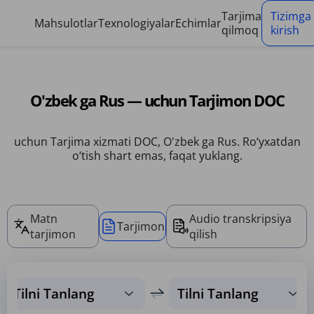
Cookie-fayllarni boshqarish paneli
Tarjima
Tizimga
Mahsulotlar
Texnologiyalar
Echimlar
qilmoq
kirish
O'zbek ga Rus — uchun Tarjimon DOC
uchun Tarjima xizmati DOC, O'zbek ga Rus. Ro‘yxatdan
o‘tish shart emas, faqat yuklang.
Matn
Audio transkripsiya
Tarjimon
tarjimon
qilish
Tilni Tanlang
Tilni Tanlang