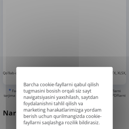
*
Qo'llab-quvvatlanadigan formatlar: DOC, DOCX, ODT, PDF
, CSV, PPTX, XLSX,
XLS, RTF, TXT
Barcha cookie-fayllarni qabul qilish
*
tugmasini bosish orqali siz sayt
Faqat "haqiqiy" yoki raqamli yaratilgan PDF va qidiriladigan PDFlarni
tarjima qila olishimiz mumkin, lekin "faqat rasm" yoki skanerlangan PDFlarni
navigatsiyasini yaxshilash, saytdan
tarjima qila olmaymiz.
foydalanishni tahlil qilish va
marketing harakatlarimizga yordam
Narx
berish uchun qurilmangizda cookie-
fayllarni saqlashga rozilik bildirasiz.