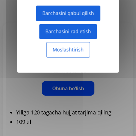
Har yili
Oylik
-50%
Barchasini qabul qilish
Barchasini rad etish
Basic
Moslashtirish
3,99 US$
/oy
Yillik hisoblanadi
Obuna bo'lish
Yiliga 120 tagacha hujjat tarjima qiling
109 til