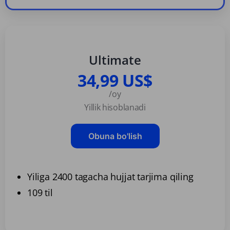
Ultimate
34,99 US$
/oy
Yillik hisoblanadi
Obuna bo'lish
Yiliga 2400 tagacha hujjat tarjima qiling
109 til