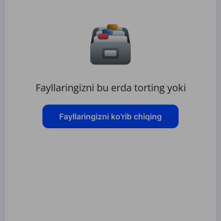
Fayllaringizni bu erda torting yoki
Fayllaringizni ko'rib chiqing