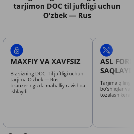
tarjimon DOC til juftligi uchun
O'zbek — Rus
MAXFIY VA XAVFSIZ
ASL FOR
SAQLAYD
Biz sizning DOC. Til juftligi uchun
tarjima O'zbek — Rus
Tarjima qilinga
brauzeringizda mahalliy ravishda
bo‘shliqlar va 
ishlaydi.
tozalash kerak