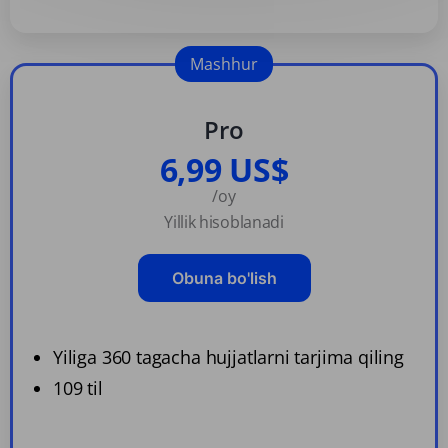
Mashhur
Pro
6,99 US$
/oy
Yillik hisoblanadi
Obuna bo'lish
Yiliga 360 tagacha hujjatlarni tarjima qiling
109 til