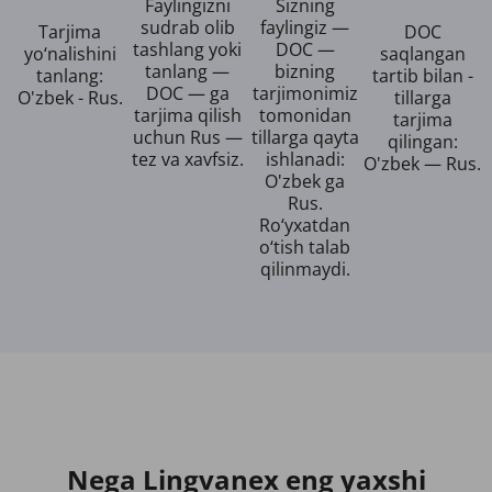
Faylingizni
Sizning
sudrab olib
faylingiz —
Tarjima
DOC
tashlang yoki
DOC —
yo‘nalishini
saqlangan
tanlang —
bizning
tanlang:
tartib bilan -
DOC — ga
tarjimonimiz
O'zbek - Rus.
tillarga
tarjima qilish
tomonidan
tarjima
uchun Rus —
tillarga qayta
qilingan:
tez va xavfsiz.
ishlanadi:
O'zbek — Rus.
O'zbek ga
Rus.
Ro‘yxatdan
o‘tish talab
qilinmaydi.
Nega Lingvanex eng yaxshi