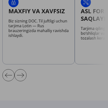
MAXFIY VA XAVFSIZ
ASL FOR
SAQLAYD
Biz sizning DOC. Til juftligi uchun
tarjima Lotin — Rus
Tarjima qilinga
brauzeringizda mahalliy ravishda
bo‘shliqlar va 
ishlaydi.
tozalash kerak