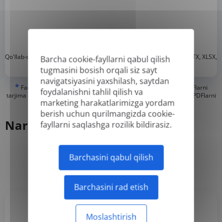
*
Qo'llab-quvvatlanadigan formatlar: DOC, DOCX, ODT, PDF
, CSV, PPTX, XLSX,
Barcha cookie-fayllarni qabul qilish
XLS, RTF, TXT
tugmasini bosish orqali siz sayt
navigatsiyasini yaxshilash, saytdan
*
Faqat "haqiqiy" yoki raqamli yaratilgan PDF va qidiriladigan PDFlarni
foydalanishni tahlil qilish va
tarjima qila olishimiz mumkin, lekin "faqat rasm" yoki skanerlangan PDFlarni
marketing harakatlarimizga yordam
tarjima qila olmaymiz.
berish uchun qurilmangizda cookie-
Narx
fayllarni saqlashga rozilik bildirasiz.
Barchasini qabul qilish
Har yili
Oylik
-50%
Barchasini rad etish
Moslashtirish