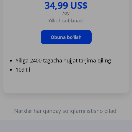
34,99 US$
/oy
Yillik hisoblanadi
Obuna bo'lish
Yiliga 2400 tagacha hujjat tarjima qiling
109 til
Narxlar har qanday soliqlarni istisno qiladi