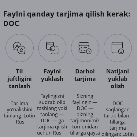
Faylni qanday tarjima qilish kerak:
DOC
Til
Faylni
Darhol
Natijani
juftligini
yuklash
tarjima
yuklab
tanlash
olish
Faylingizni
Sizning
sudrab olib
faylingiz —
Tarjima
DOC
tashlang yoki
DOC —
yo‘nalishini
saqlangan
tanlang —
bizning
tanlang: Lotin
tartib bilan -
DOC — ga
tarjimonimiz
- Rus.
tillarga
tarjima qilish
tomonidan
tarjima
uchun Rus —
tillarga qayta
qilingan: Lotin