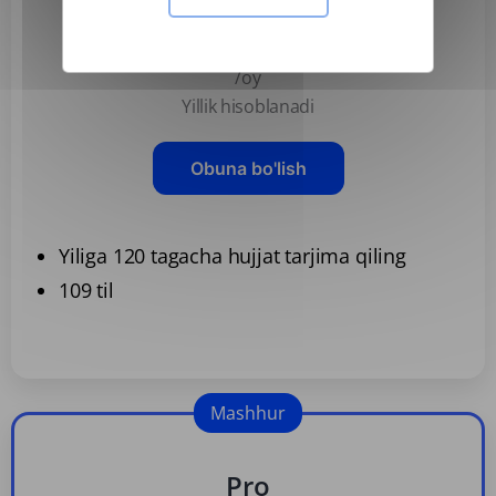
Basic
3,99 US$
/oy
Yillik hisoblanadi
Obuna bo'lish
Yiliga 120 tagacha hujjat tarjima qiling
109 til
Mashhur
Pro