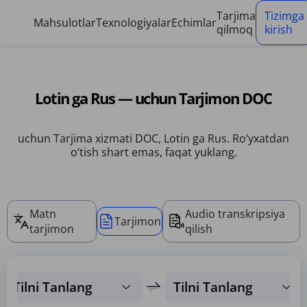
Cookie-fayllarni boshqarish paneli
Tarjima
Tizimga
Mahsulotlar
Texnologiyalar
Echimlar
qilmoq
kirish
Lotin ga Rus — uchun Tarjimon DOC
uchun Tarjima xizmati DOC, Lotin ga Rus. Ro‘yxatdan
o‘tish shart emas, faqat yuklang.
Matn
Audio transkripsiya
Tarjimon
tarjimon
qilish
Tilni Tanlang
Tilni Tanlang