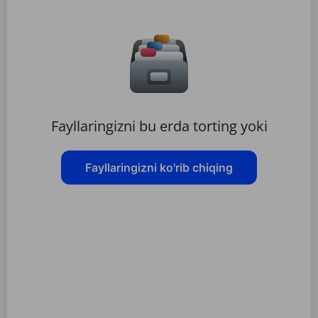
Fayllaringizni bu erda torting yoki
Fayllaringizni ko'rib chiqing