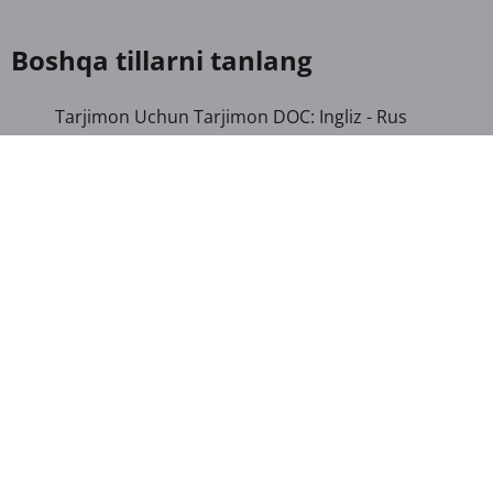
Boshqa tillarni tanlang
Tarjimon Uchun Tarjimon DOC: Ingliz - Rus
Tarjimon Uchun Tarjimon DOC: Ingliz - O'zbek
Tarjimon Uchun Tarjimon DOC: Arab - O'zbek
Tarjimon Uchun Tarjimon DOC: Xitoy
(soddalashtirilgan) - O'zbek
Tarjimon Uchun Tarjimon DOC: Xitoy (an'anaviy) -
O'zbek
Tarjimon Uchun Tarjimon DOC: Fransuz - O'zbek
Tarjimon Uchun Tarjimon DOC: Nemis - Ingliz
Tarjimon Uchun Tarjimon DOC: Nemis - O'zbek
Tarjimon Uchun Tarjimon DOC: Lotin - Rus
Tarjimon Uchun Tarjimon DOC: Lotin - O'zbek