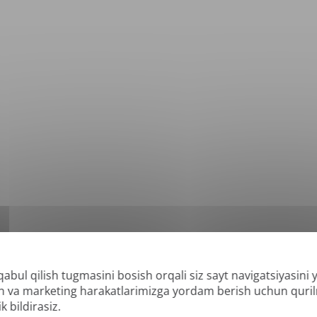
qabul qilish tugmasini bosish orqali siz sayt navigatsiyasini
*
lab-quvvatlanadigan formatlar: DOC, DOCX, ODT, PDF
, CSV, PPTX, XLSX, XLS, RT
lish va marketing harakatlarimizga yordam berish uchun quri
k bildirasiz.
 va qidiriladigan PDFlarni tarjima qila olishimiz mumkin, lekin "faqat rasm" yoki