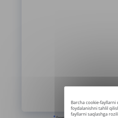
Barcha cookie-fayllarni 
Qo'l
foydalanishni tahlil qi
fayllarni saqlashga rozili
*
Faqat "haqiqiy" yoki raqamli yaratilgan PDF