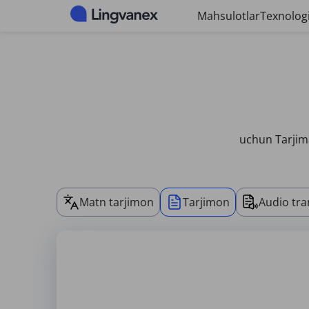
Cookie-fayllarni boshqarish paneli
Mahsulotlar
Texnologi
uchun Tarjima
Matn tarjimon
Tarjimon
Audio tra