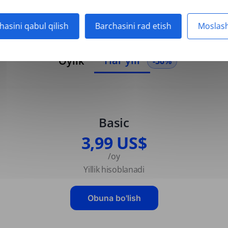
hasini qabul qilish
Barchasini rad etish
Moslash
Har yili
Oylik
-50%
Basic
3,99 US$
/oy
Yillik hisoblanadi
Obuna bo'lish