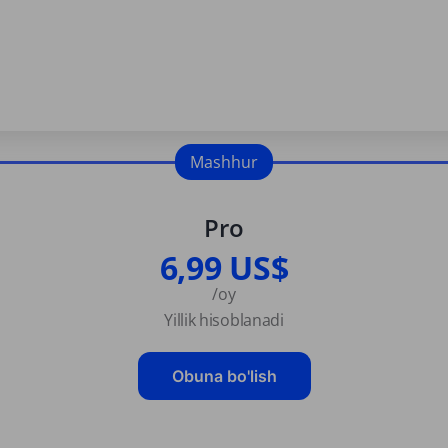
Mashhur
Pro
6,99 US$
/oy
Yillik hisoblanadi
Obuna bo'lish