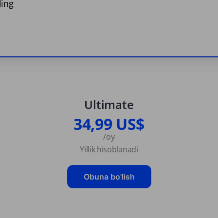
ling
Ultimate
34,99 US$
/oy
Yillik hisoblanadi
Obuna bo'lish
g