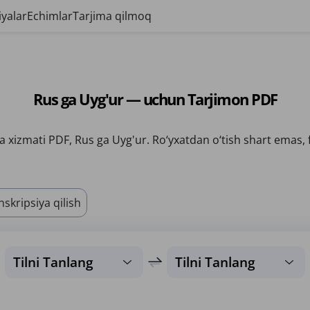
yalar
Echimlar
Tarjima qilmoq
Rus ga Uyg'ur — uchun Tarjimon PDF
 xizmati PDF, Rus ga Uyg'ur. Ro‘yxatdan o‘tish shart emas, 
nskripsiya qilish
Tilni Tanlang
Tilni Tanlang