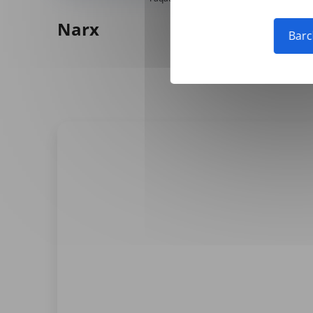
Narx
Barc