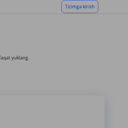
Tizimga kirish
faqat yuklang.