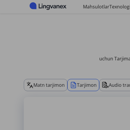
Cookie-fayllarni boshqarish paneli
Mahsulotlar
Texnologi
uchun Tarjima
Matn tarjimon
Tarjimon
Audio tra