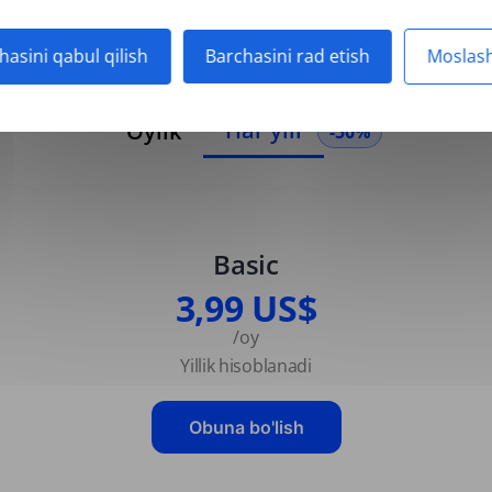
hasini qabul qilish
Barchasini rad etish
Moslash
Har yili
Oylik
-50%
Basic
3,99 US$
/oy
Yillik hisoblanadi
Obuna bo'lish