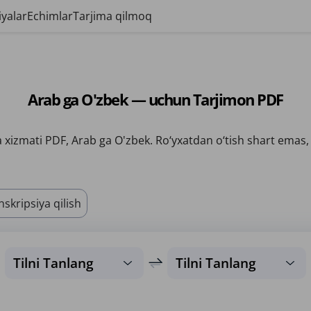
yalar
Echimlar
Tarjima qilmoq
Arab ga O'zbek — uchun Tarjimon PDF
 xizmati PDF, Arab ga O'zbek. Ro‘yxatdan o‘tish shart emas, 
nskripsiya qilish
Tilni Tanlang
Tilni Tanlang