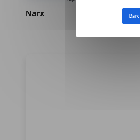
Narx
Barc