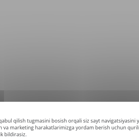
qabul qilish tugmasini bosish orqali siz sayt navigatsiyasini
*
lab-quvvatlanadigan formatlar: DOC, DOCX, ODT, PDF
, CSV, PPTX, XLSX, XLS, RT
lish va marketing harakatlarimizga yordam berish uchun quri
k bildirasiz.
 va qidiriladigan PDFlarni tarjima qila olishimiz mumkin, lekin "faqat rasm" yoki