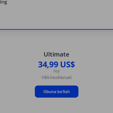
ling
Ultimate
34,99 US$
/oy
Yillik hisoblanadi
Obuna bo'lish
g