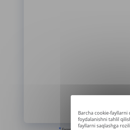
Barcha cookie-fayllarni 
Qo'l
foydalanishni tahlil qi
fayllarni saqlashga rozili
*
Faqat "haqiqiy" yoki raqamli yaratilgan PDF