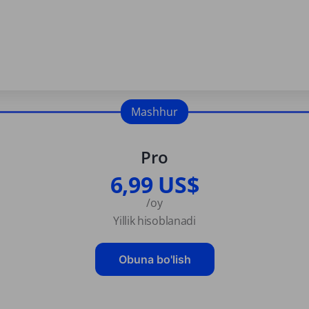
Mashhur
Pro
6,99 US$
/oy
Yillik hisoblanadi
Obuna bo'lish