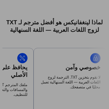
لماذا لينغفانيكس هو أفضل مترجم لـ TXT
لزوج اللغات العربية — اللغة السنهالية
خصوصي وآمن
يحافظ على 
الأصلي
لا نقوم بتخزين TXT. الترجمة لزوج
اللغات العربية — اللغة السنهالية تعمل
محليًا في متصفحك.
والمسافات والتخ
للتنظيف.