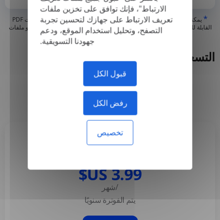
الارتباط"، فإنك توافق على تخزين ملفات
*
تعريف الارتباط على جهازك لتحسين تجربة
يمكننا فقط ترجمة ملفات PDF "الحقيقية" أو التي تم إنشاؤها رقميًا وملفات PDF
القابلة للبحث، ولكن لا يمكننا ترجمة ملفات PDF "المحتوية على صورة فقط" أو ملفات
التصفح، وتحليل استخدام الموقع، ودعم
PDF الممسوحة ضوئيًا
جهودنا التسويقية.
التسعير
قبول الكل
سنوي
شهريا
-50%
رفض الكل
تخصيص
Basic
/شهر
يتم الفوترة سنويًا