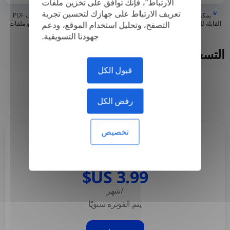
الارتباط"، فإنك توافق على تخزين ملفات
تعريف الارتباط على جهازك لتحسين تجربة
*
يمكننا فقط ترجمة ملفات PDF "الحقيقية" أو التي تم إنشاؤها رقميًا وملفات PDF
القابلة للبحث، ولكن لا يمكننا ترجمة ملفات PDF "المحتوية على صورة فقط" أو ملفات
التصفح، وتحليل استخدام الموقع، ودعم
PDF الممسوحة ضوئيًا
جهودنا التسويقية.
التسعير
قبول الكل
سنوي
شهريا
-50%
رفض الكل
تخصيص
Basic
/شهر
يتم الفوترة سنويًا