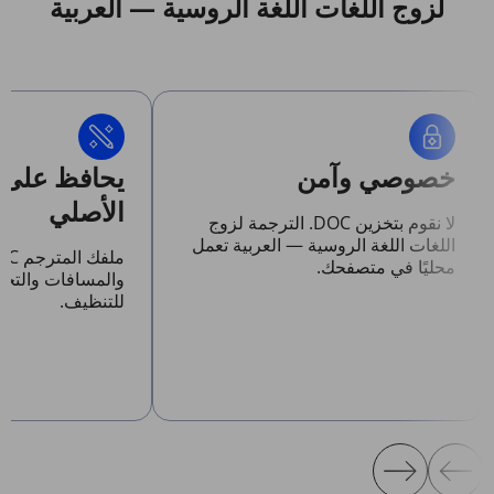
لزوج اللغات اللغة الروسية — العربية
خصوصي وآمن
يحافظ على 
الأصلي
لا نقوم بتخزين DOC. الترجمة لزوج
اللغات اللغة الروسية — العربية تعمل
محليًا في متصفحك.
والمسافات والتخ
للتنظيف.