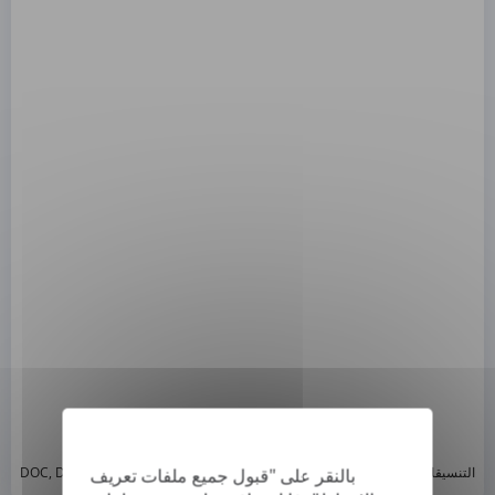
*
التنسيقات المدعومة: DOC, DOCX, ODT, PDF
, CSV, PPTX, XLSX, XLS, RTF, TXT
بالنقر على "قبول جميع ملفات تعريف