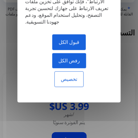
الارتباط"، فإنك توافق على تخزين ملفات
تعريف الارتباط على جهازك لتحسين تجربة
*
يمكننا فقط ترجمة ملفات PDF "الحقيقية" أو التي تم إنشاؤها رقميًا وملفات PDF
القابلة للبحث، ولكن لا يمكننا ترجمة ملفات PDF "المحتوية على صورة فقط" أو ملفات
التصفح، وتحليل استخدام الموقع، ودعم
PDF الممسوحة ضوئيًا
جهودنا التسويقية.
التسعير
قبول الكل
سنوي
شهريا
-50%
رفض الكل
تخصيص
Basic
/شهر
يتم الفوترة سنويًا