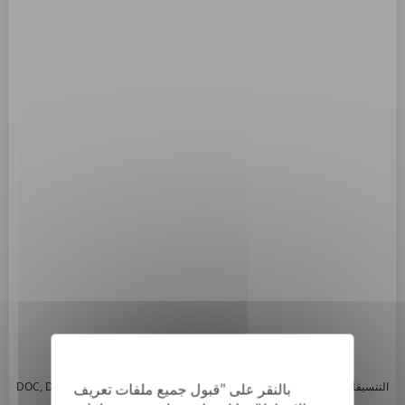
*
التنسيقات المدعومة: DOC, DOCX, ODT, PDF
, CSV, PPTX, XLSX, XLS, RTF, TXT
بالنقر على "قبول جميع ملفات تعريف