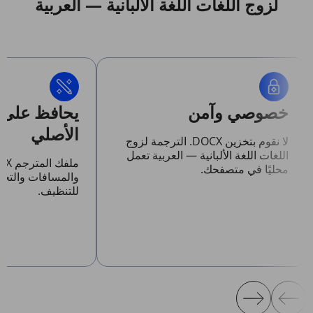
لزوج اللغات اللغة الألبانية — العربية
خصوصي وآمن
يحافظ على 
الأصلي
لا نقوم بتخزين DOCX. الترجمة لزوج
اللغات اللغة الألبانية — العربية تعمل
محليًا في متصفحك.
والمسافات والتخ
للتنظيف.