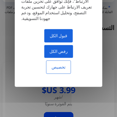
الارتباط"، فإنك توافق على تخزين ملفات
تعريف الارتباط على جهازك لتحسين تجربة
*
يمكننا فقط ترجمة ملفات PDF "الحقيقية" أو التي تم إنشاؤها رقميًا وملفات PDF
القابلة للبحث، ولكن لا يمكننا ترجمة ملفات PDF "المحتوية على صورة فقط" أو ملفات
التصفح، وتحليل استخدام الموقع، ودعم
PDF الممسوحة ضوئيًا
جهودنا التسويقية.
التسعير
قبول الكل
سنوي
شهريا
-50%
رفض الكل
تخصيص
Basic
/شهر
يتم الفوترة سنويًا