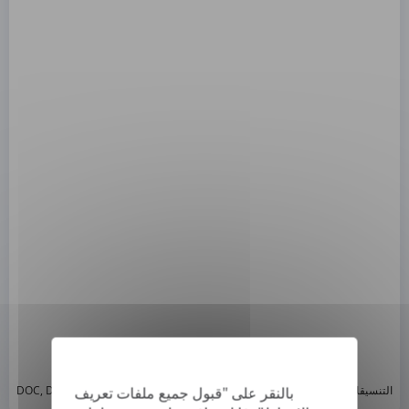
*
التنسيقات المدعومة: DOC, DOCX, ODT, PDF
, CSV, PPTX, XLSX, XLS, RTF, TXT
بالنقر على "قبول جميع ملفات تعريف