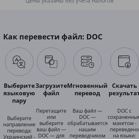
Цены указаны без учета налогов
Как перевести файл: DOC
Выберите
Загрузите
Мгновенный
Скачать
языковую
файл
перевод
результа
пару
Перетащите
Ваш файл —
DOC с
или
DOC —
сохраненны
Выберите
выберите
обрабатывается
макетом -
направление
ваш файл —
нашим
переведено
перевода:
DOC — для
переводчиком
на языки:
Украинский -