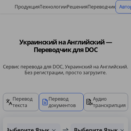
Панель управления файлами cookie
Продукция
Технологии
Решения
Переводчик
Авто
Украинский на Английский —
Переводчик для DOC
Сервис перевода для DOC, Украинский на Английский.
Без регистрации, просто загрузите.
Перевод
Перевод
Аудио
текста
документов
транскрипция
Выберите Язык
Выберите Язык