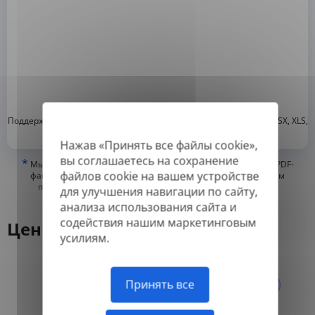
*
Поддерживаемые форматы: DOC, DOCX, ODT, PDF
, CSV, PPTX, XLSX, XLS,
RTF, TXT
Нажав «Принять все файлы cookie»,
вы соглашаетесь на сохранение
*
Мы можем переводить только «истинные» или цифровые PDF-
файлов cookie на вашем устройстве
файлы, а также файлы с возможностью поиска, но не можем
переводить PDF-файлы, состоящие из изображений, или
для улучшения навигации по сайту,
отсканированные PDF.
анализа использования сайта и
содействия нашим маркетинговым
Цены
усилиям.
Ежегодно
Ежемесячно
Принять все
-50%