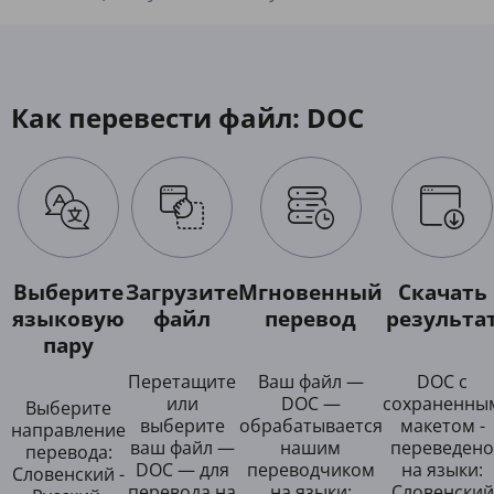
Как перевести файл: DOC
Выберите
Загрузите
Мгновенный
Скачать
языковую
файл
перевод
результа
пару
Перетащите
Ваш файл —
DOC с
или
DOC —
сохраненны
Выберите
выберите
обрабатывается
макетом -
направление
ваш файл —
нашим
переведено
перевода:
DOC — для
переводчиком
на языки:
Словенский -
перевода на
на языки:
Словенский