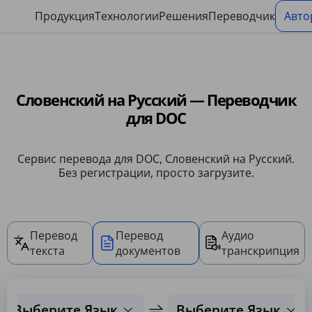
Панель управления файлами cookie
Продукция
Технологии
Решения
Переводчик
Авто
Словенский на Русский — Переводчик
для DOC
Сервис перевода для DOC, Словенский на Русский.
Без регистрации, просто загрузите.
Перевод
Перевод
Аудио
текста
документов
транскрипция
Выберите Язык
Выберите Язык