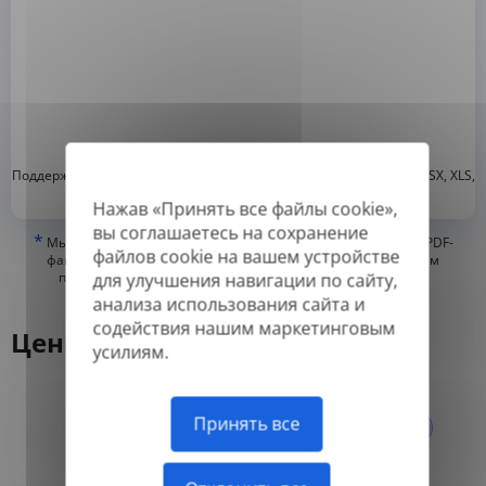
*
Поддерживаемые форматы: DOC, DOCX, ODT, PDF
, CSV, PPTX, XLSX, XLS,
RTF, TXT
Нажав «Принять все файлы cookie»,
вы соглашаетесь на сохранение
*
Мы можем переводить только «истинные» или цифровые PDF-
файлов cookie на вашем устройстве
файлы, а также файлы с возможностью поиска, но не можем
переводить PDF-файлы, состоящие из изображений, или
для улучшения навигации по сайту,
отсканированные PDF.
анализа использования сайта и
содействия нашим маркетинговым
Цены
усилиям.
Ежегодно
Принять все
Ежемесячно
-50%