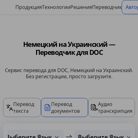
Панель управления файлами cookie
Продукция
Технологии
Решения
Переводчик
Авто
Немецкий на Украинский —
Переводчик для DOC
Сервис перевода для DOC, Немецкий на Украинский.
Без регистрации, просто загрузите.
Перевод
Перевод
Аудио
текста
документов
транскрипция
Выберите Язык
Выберите Язык