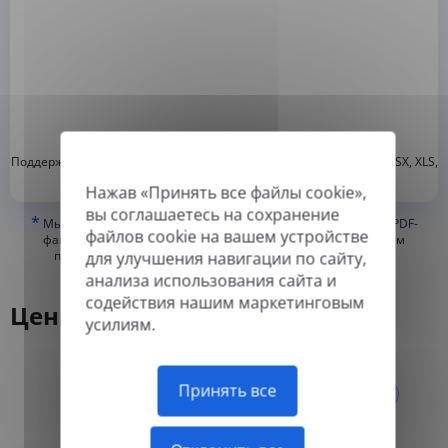
*
Поддерживаемые форматы: DOC, DOCX, ODT, PDF
, CSV, PPTX, XLSX, XLS,
RTF, TXT
Нажав «Принять все файлы cookie»,
вы соглашаетесь на сохранение
*
Мы можем переводить только «истинные» или цифровые PDF-
файлов cookie на вашем устройстве
файлы, а также файлы с возможностью поиска, но не можем
переводить PDF-файлы, состоящие из изображений, или
для улучшения навигации по сайту,
отсканированные PDF.
анализа использования сайта и
содействия нашим маркетинговым
Цены
усилиям.
Ежегодно
Принять все
Ежемесячно
-50%