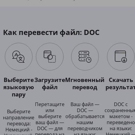
Как перевести файл: DOC
Выберите
Загрузите
Мгновенный
Скачать
языковую
файл
перевод
результа
пару
Перетащите
Ваш файл —
DOC с
или
DOC —
сохраненны
Выберите
выберите
обрабатывается
макетом -
направление
ваш файл —
нашим
переведено
перевода:
DOC — для
переводчиком
на языки:
Немецкий -
перевода на
на языки:
Немецкий 