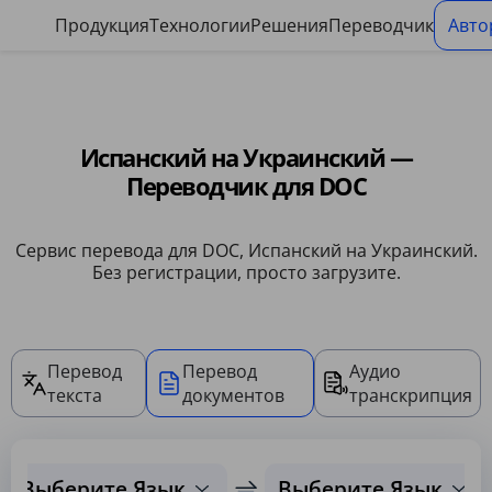
Панель управления файлами cookie
Продукция
Технологии
Решения
Переводчик
Авто
Испанский на Украинский —
Переводчик для DOC
Сервис перевода для DOC, Испанский на Украинский.
Без регистрации, просто загрузите.
Перевод
Перевод
Аудио
текста
документов
транскрипция
Выберите Язык
Выберите Язык