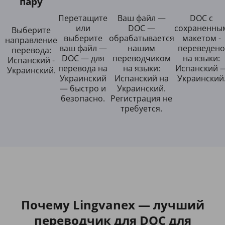
пару
Перетащите
Ваш файл —
DOC с
или
DOC —
сохраненны
Выберите
выберите
обрабатывается
макетом -
направление
ваш файл —
нашим
переведено
перевода:
DOC — для
переводчиком
на языки:
Испанский -
перевода на
на языки:
Испанский 
Украинский.
Украинский
Испанский на
Украинский
— быстро и
Украинский.
безопасно.
Регистрация не
требуется.
Почему Lingvanex — лучший
переводчик для DOC для