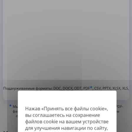
*
Поддерживаемые форматы: DOC, DOCX, ODT, PDF
, CSV, PPTX, XLSX, XLS,
RTF, TXT
*
Мы можем переводить только «истинные» или цифровые PDF-
Нажав «Принять все файлы cookie»,
файлы, а также файлы с возможностью поиска, но не можем
вы соглашаетесь на сохранение
переводить PDF-файлы, состоящие из изображений, или
файлов cookie на вашем устройстве
отсканированные PDF.
для улучшения навигации по сайту,