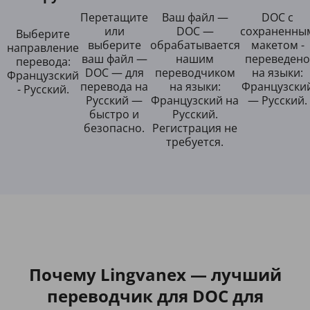
Перетащите
Ваш файл —
DOC с
или
DOC —
сохраненны
Выберите
выберите
обрабатывается
макетом -
направление
ваш файл —
нашим
переведено
перевода:
DOC — для
переводчиком
на языки:
Французский
перевода на
на языки:
Французски
- Русский.
Русский —
Французский на
— Русский.
быстро и
Русский.
безопасно.
Регистрация не
требуется.
Почему Lingvanex — лучший
переводчик для DOC для