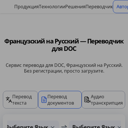
Панель управления файлами cookie
Продукция
Технологии
Решения
Переводчик
Авто
Французский на Русский — Переводчик
для DOC
Сервис перевода для DOC, Французский на Русский.
Без регистрации, просто загрузите.
Перевод
Перевод
Аудио
текста
документов
транскрипция
Выберите Язык
Выберите Язык