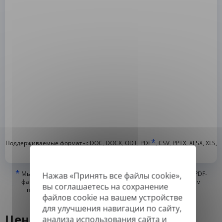
*
Поддерживаемые форматы: DOC, DOCX, ODT, PDF
, CSV, PPTX, XLSX, XLS,
RTF, TXT
*
Мы можем переводить только «истинные» или цифровые PDF-
Нажав «Принять все файлы cookie»,
файлы, а также файлы с возможностью поиска, но не можем
вы соглашаетесь на сохранение
переводить PDF-файлы, состоящие из изображений, или
файлов cookie на вашем устройстве
отсканированные PDF.
для улучшения навигации по сайту,
Цены
анализа использования сайта и