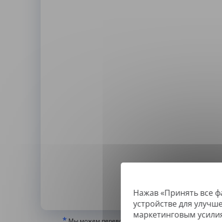
Нажав «Принять все ф
По
устройстве для улучш
маркетинговым усили
*
Мы можем переводить только «истинные» или цифр