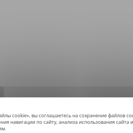
айлы cookie», вы соглашаетесь на сохранение файлов co
*
ддерживаемые форматы: DOC, DOCX, ODT, PDF
, CSV, PPTX, XLSX, XLS, RTF, 
ения навигации по сайту, анализа использования сайта 
ям.
овые PDF-файлы, а также файлы с возможностью поиска, но не можем пе