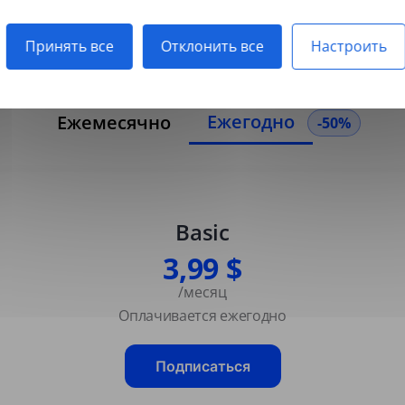
отсканированные PDF.
Принять все
Отклонить все
Настроить
Ежегодно
Ежемесячно
-50%
Basic
3,99 $
/месяц
Оплачивается ежегодно
Подписаться