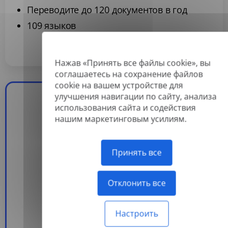
Переводите до 120 документов в год
109 языков
Нажав «Принять все файлы cookie», вы
соглашаетесь на сохранение файлов
Популярный
cookie на вашем устройстве для
улучшения навигации по сайту, анализа
использования сайта и содействия
Pro
нашим маркетинговым усилиям.
6,99 $
/месяц
Принять все
Оплачивается ежегодно
Отклонить все
Подписаться
Настроить