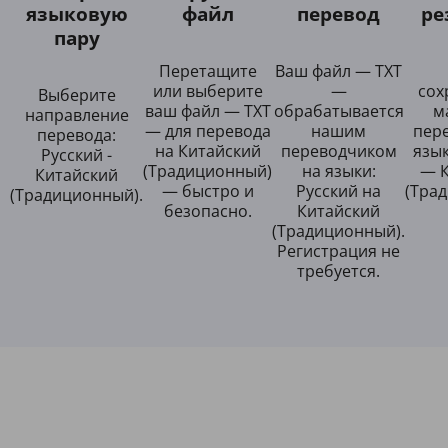
языковую
файл
перевод
ре
пару
Перетащите
Ваш файл — TXT
или выберите
—
сох
Выберите
ваш файл — TXT
обрабатывается
м
направление
— для перевода
нашим
пер
перевода:
на Китайский
переводчиком
язык
Русский -
(Традиционный)
на языки:
— 
Китайский
— быстро и
Русский на
(Тра
(Традиционный).
безопасно.
Китайский
(Традиционный).
Регистрация не
требуется.