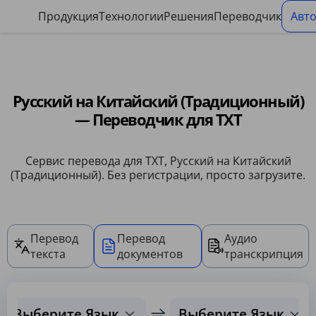
Панель управления файлами cookie
Продукция
Технологии
Решения
Переводчик
Авт
Русский на Китайский (Традиционный)
— Переводчик для TXT
Сервис перевода для TXT, Русский на Китайский
(Традиционный). Без регистрации, просто загрузите.
Перевод
Перевод
Аудио
текста
документов
транскрипция
Выберите Язык
Выберите Язык