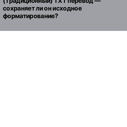
(Традиционный) TXT перевод —
сохраняет ли он исходное
форматирование?
Русский - Китайский
(Традиционный) переводчик для
TXT: могу ли я скачать его на
компьютер или телефон?
Перевод файлов
ЯЗЫКИ