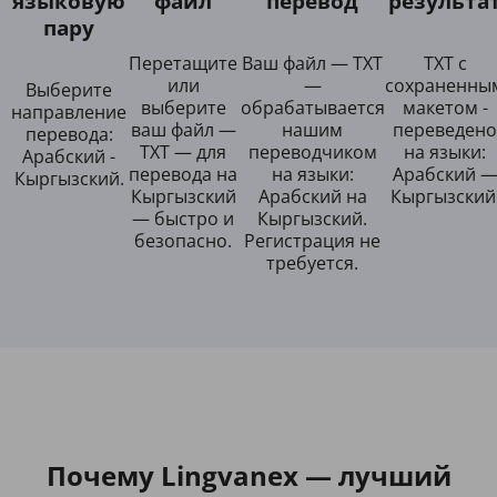
языковую
файл
перевод
результа
пару
Перетащите
Ваш файл — TXT
TXT с
или
—
сохраненны
Выберите
выберите
обрабатывается
макетом -
направление
ваш файл —
нашим
переведено
перевода:
TXT — для
переводчиком
на языки:
Арабский -
перевода на
на языки:
Арабский 
Кыргызский.
Кыргызский
Арабский на
Кыргызский
— быстро и
Кыргызский.
безопасно.
Регистрация не
требуется.
Почему Lingvanex — лучший