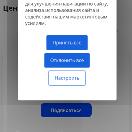
для улучшения навигации по сайту,
Цены
анализа использования сайта и
содействия нашим маркетинговым
усилиям.
Ежегодно
Ежемесячно
-50%
Принять все
Отклонить все
Basic
3,99 $
Настроить
/месяц
Оплачивается ежегодно
Подписаться