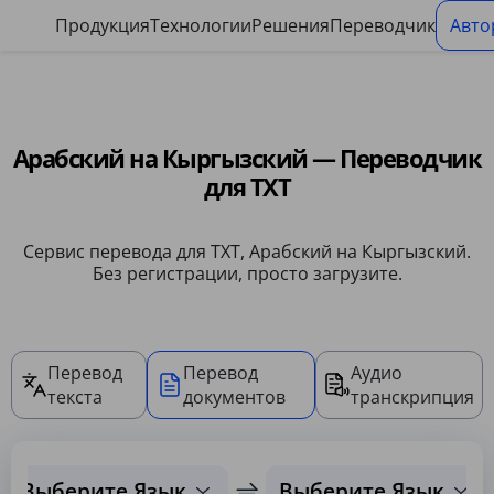
Панель управления файлами cookie
Продукция
Технологии
Решения
Переводчик
Авто
Арабский на Кыргызский — Переводчик
для TXT
Сервис перевода для TXT, Арабский на Кыргызский.
Без регистрации, просто загрузите.
Перевод
Перевод
Аудио
текста
документов
транскрипция
Выберите Язык
Выберите Язык