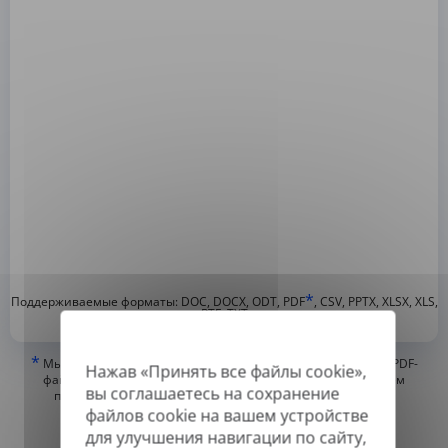
*
Поддерживаемые форматы: DOC, DOCX, ODT, PDF
, CSV, PPTX, XLSX, XLS,
RTF, TXT
*
Мы можем переводить только «истинные» или цифровые PDF-
Нажав «Принять все файлы cookie»,
файлы, а также файлы с возможностью поиска, но не можем
вы соглашаетесь на сохранение
переводить PDF-файлы, состоящие из изображений, или
отсканированные PDF.
файлов cookie на вашем устройстве
для улучшения навигации по сайту,