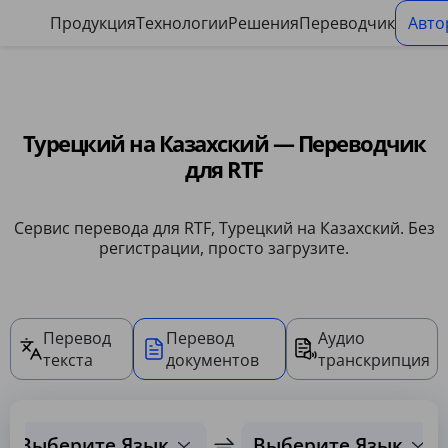
Панель управления файлами cookie
Продукция
Технологии
Решения
Переводчик
Авто
Турецкий на Казахский — Переводчик
для RTF
Сервис перевода для RTF, Турецкий на Казахский. Без
регистрации, просто загрузите.
Перевод
Перевод
Аудио
текста
документов
транскрипция
Выберите Язык
Выберите Язык