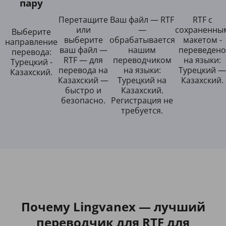
пару
Перетащите
Ваш файл — RTF
RTF с
или
—
сохраненны
Выберите
выберите
обрабатывается
макетом -
направление
ваш файл —
нашим
переведено
перевода:
RTF — для
переводчиком
на языки:
Турецкий -
перевода на
на языки:
Турецкий —
Казахский.
Казахский —
Турецкий на
Казахский.
быстро и
Казахский.
безопасно.
Регистрация не
требуется.
Почему Lingvanex — лучший
переводчик для RTF для