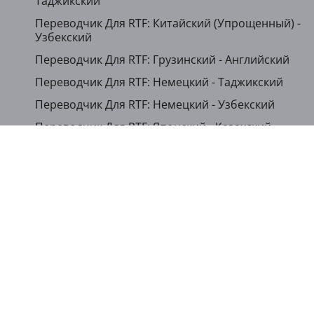
Таджикский
Переводчик Для RTF: Китайский (Упрощенный) -
Узбекский
Переводчик Для RTF: Грузинский - Английский
Переводчик Для RTF: Немецкий - Таджикский
Переводчик Для RTF: Немецкий - Узбекский
Переводчик Для RTF: Японский - Казахский
Переводчик Для RTF: Корейский - Таджикский
...
Показать другие языки