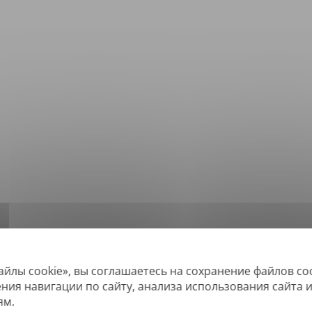
айлы cookie», вы соглашаетесь на сохранение файлов co
*
ддерживаемые форматы: DOC, DOCX, ODT, PDF
, CSV, PPTX, XLSX, XLS, RTF, 
ения навигации по сайту, анализа использования сайта 
ям.
овые PDF-файлы, а также файлы с возможностью поиска, но не можем пе