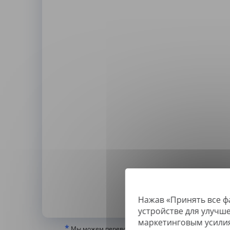
Нажав «Принять все ф
По
устройстве для улучш
маркетинговым усили
*
Мы можем переводить только «истинные» или цифр