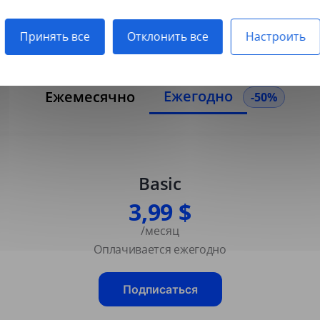
отсканированные PDF.
Принять все
Отклонить все
Настроить
Ежегодно
Ежемесячно
-50%
Basic
3,99 $
/месяц
Оплачивается ежегодно
Подписаться