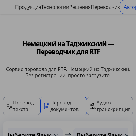
Панель управления файлами cookie
Продукция
Технологии
Решения
Переводчик
Авто
Немецкий на Таджикский —
Переводчик для RTF
Сервис перевода для RTF, Немецкий на Таджикский.
Без регистрации, просто загрузите.
Перевод
Перевод
Аудио
текста
документов
транскрипция
Выберите Язык
Выберите Язык