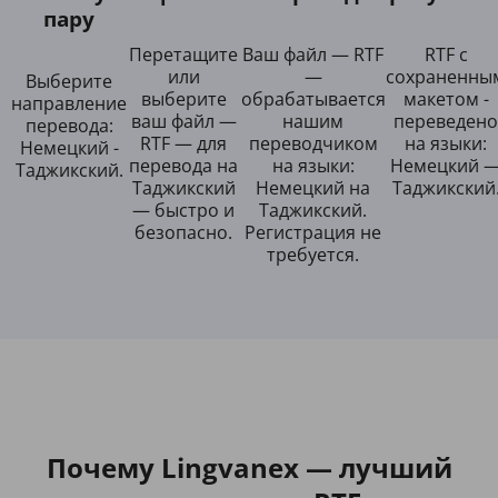
пару
Перетащите
Ваш файл — RTF
RTF с
или
—
сохраненны
Выберите
выберите
обрабатывается
макетом -
направление
ваш файл —
нашим
переведено
перевода:
RTF — для
переводчиком
на языки:
Немецкий -
перевода на
на языки:
Немецкий 
Таджикский.
Таджикский
Немецкий на
Таджикский
— быстро и
Таджикский.
безопасно.
Регистрация не
требуется.
Почему Lingvanex — лучший