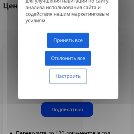
для улучшения навигации по сайту,
Цены
анализа использования сайта и
содействия нашим маркетинговым
усилиям.
Ежегодно
Ежемесячно
-50%
Принять все
Отклонить все
Basic
3,99 $
Настроить
/месяц
Оплачивается ежегодно
Подписаться
Переводите до 120 документов в год