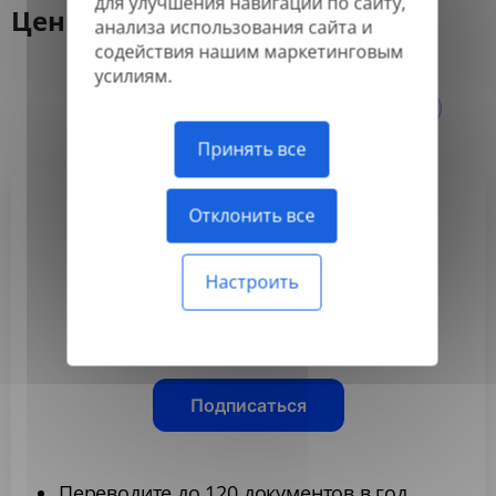
для улучшения навигации по сайту,
Цены
анализа использования сайта и
содействия нашим маркетинговым
усилиям.
Ежегодно
Ежемесячно
-50%
Принять все
Отклонить все
Basic
3,99 $
Настроить
/месяц
Оплачивается ежегодно
Подписаться
Переводите до 120 документов в год