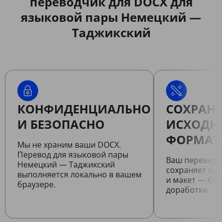
переводчик для DOCX для
языковой пары Немецкий —
Таджикский
КОНФИДЕНЦИАЛЬНО
СОХРАНЯ
И БЕЗОПАСНО
ИСХОДН
ФОРМАТ
Мы не храним ваши DOCX.
Перевод для языковой пары
Ваш перевед
Немецкий — Таджикский
сохраняет шр
выполняется локально в вашем
и макет — бе
браузере.
доработки.