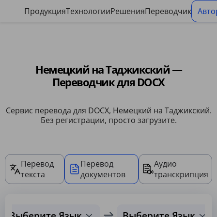
Панель управления файлами cookie
Продукция
Технологии
Решения
Переводчик
Авто
Немецкий на Таджикский —
Переводчик для DOCX
Сервис перевода для DOCX, Немецкий на Таджикский.
Без регистрации, просто загрузите.
Перевод
Перевод
Аудио
текста
документов
транскрипция
Выберите Язык
Выберите Язык