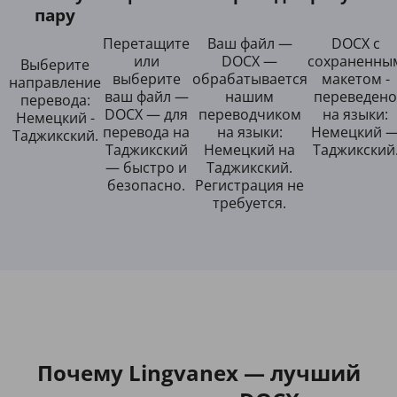
пару
Перетащите
Ваш файл —
DOCX с
или
DOCX —
сохраненны
Выберите
выберите
обрабатывается
макетом -
направление
ваш файл —
нашим
переведено
перевода:
DOCX — для
переводчиком
на языки:
Немецкий -
перевода на
на языки:
Немецкий 
Таджикский.
Таджикский
Немецкий на
Таджикский
— быстро и
Таджикский.
безопасно.
Регистрация не
требуется.
Почему Lingvanex — лучший